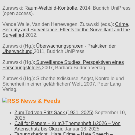
Zurawski:
Raum-Weltbild-Kontrolle.
2014, Budrich UniPress
(open access).
Vande Walle, Van den Herrewegen, Zurawski (eds.):
Crime,
Security and Surveillance. Effects for the Surveillant and the
Surveilled
2012.
Zurawski (Hg.):
Überwachungspraxen - Praktiken der
Überwachung
2011, Budrich UniPress.
Zurawski (Hg.):
Surveillance Studies. Perspektiven eines
Forschungsfeldes
2007, Barbara Budrich Verlag.
Zurawski (Hg.): Sicherheitsdiskurse. Angst, Kontrolle und
Sicherheit in einer 'gefährlichen' Welt. 2007, Peter Lang
Verlag.
News & Feeds
Zum Tod von Fritz Sack (1931–2025)
September 10,
2025
Call for Papers – KrimJ-Themenheft 1/2026 – Von
Artenschutz bis Ökozid
Januar 13, 2025
Tagungsbericht: „Hate Crime – Hate Speech –