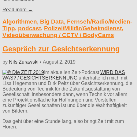
Read more →
Algorithmen
,
Big Data
,
Fernseh/Radio/Medien-
Tipp
,
podcast
,
Polizei/Militär/Geheimdienst
,
Videoüberwachung / CCTV / BodyCams
Gespräch zur Gesichtserkennung
by
Nils Zurawski
•
August 2, 2019
Im aktuellen Zeit-Podcast
WIRD DAS
WAS? / GESICHTSERKENNUNG
unterhalte ich mich mit
Lisa Hegemann und Dirk Peitz über Gesichtserkennung, die
Bedeutung von Technik für die Zukunftsgestaltung von
Gesellschaft, insbesondere dann, wenn Technik vor allem
eine Projektionsfläche für Hoffnungen und Vorstellen
zukünftiger Gesellschaften ist und über die Wahrhaftigkeit
von Bildern.
Das geht über eine Stunde lang, also bringt Zeit mit zum
Hören.