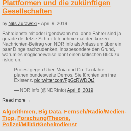
Plattformen und die zukünftigen
Gesellschaften
by
Nils Zurawski
•
April 9, 2019
Fahrdienste mit oder irgendwann mal ohne Fahrer sind ja
gerade der letzte Schrei. Ich nehme mal den kurzen
Nachrichten-Beitrag von NDR Info als Anlass um über ein
paar Dinge nachzudenken, inbsbesondere den Grund,
warum es möglicherweise lohnt einen kritischen Blick zu
riskieren.
Protest gegen Uber, Moia und Co: Taxifahrer
planen bundesweite Demos. Sie fürchten um ihre
Existenz.
pic.twitter.com/FpGcRWDQtJ
— NDR Info (@NDRinfo)
April 8, 2019
Read more →
Algorithmen
,
Big Data
,
Fernseh/Radio/Medien-
Tipp
,
Forschung/Theorie
,
Polizei/Militär/Geheimdienst