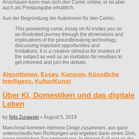
Anschauen kann man sich den Comic online, er ist aber
auch als Printausgabe erhältlich.
Aus der Begründung der Autorinnen für den Comic:
This pioneering comic essay on AI invites you on
an illustrated journey through the dimensions and
implications of the groundbreaking technology,
discussing important opportunities and
limitations. It is a creative stimulus for insiders of
the subject as well as an invitation for newbies to
get informed and join the debate.
Algorithmen
,
Essay
,
Konsum
,
Künstliche
Intelligenz
,
Kultur/Kunst
Über KI, Domestiken und das digitale
Leben
by
Nils Zurawski
•
August 5, 2019
Manchmal kommen mehrere Dinge zusammen, aus ganz
unterschiedlichen Richtungen und ergeben dann einen Sinn,
einen möglichen Zusammenhang. In diesem Fall war es die