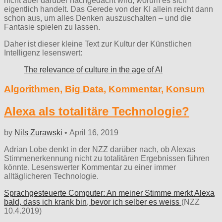
nicht aber darüber nachgedacht wird, worum es sich
eigentlich handelt. Das Gerede von der KI allein reicht dann
schon aus, um alles Denken auszuschalten – und die
Fantasie spielen zu lassen.
Daher ist dieser kleine Text zur Kultur der Künstlichen
Intelligenz lesenswert:
The relevance of culture in the age of AI
Algorithmen
,
Big Data
,
Kommentar
,
Konsum
Alexa als totalitäre Technologie?
by
Nils Zurawski
•
April 16, 2019
Adrian Lobe denkt in der NZZ darüber nach, ob Alexas
Stimmenerkennung nicht zu totalitären Ergebnissen führen
könnte. Lesenswerter Kommentar zu einer immer
alltäglicheren Technologie.
Sprachgesteuerte Computer: An meiner Stimme merkt Alexa
bald, dass ich krank bin, bevor ich selber es weiss
(NZZ
10.4.2019)