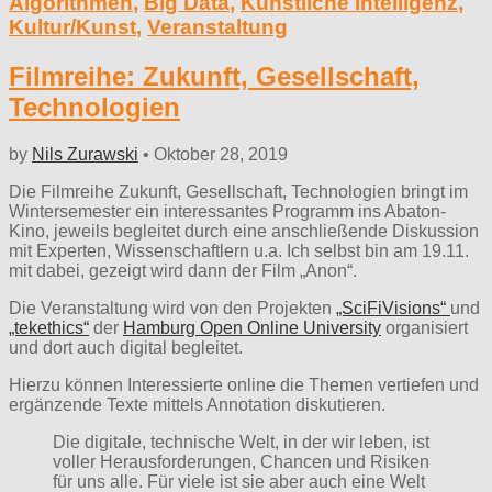
Algorithmen
,
Big Data
,
Künstliche Intelligenz
,
Kultur/Kunst
,
Veranstaltung
Filmreihe: Zukunft, Gesellschaft,
Technologien
by
Nils Zurawski
•
Oktober 28, 2019
Die Filmreihe Zukunft, Gesellschaft, Technologien bringt im
Wintersemester ein interessantes Programm ins Abaton-
Kino, jeweils begleitet durch eine anschließende Diskussion
mit Experten, Wissenschaftlern u.a. Ich selbst bin am 19.11.
mit dabei, gezeigt wird dann der Film „Anon“.
Die Veranstaltung wird von den Projekten
„SciFiVisions“
und
„tekethics“
der
Hamburg Open Online University
organisiert
und dort auch digital begleitet.
Hierzu können Interessierte online die Themen vertiefen und
ergänzende Texte mittels Annotation diskutieren.
Die digitale, technische Welt, in der wir leben, ist
voller Herausforderungen, Chancen und Risiken
für uns alle. Für viele ist sie aber auch eine Welt