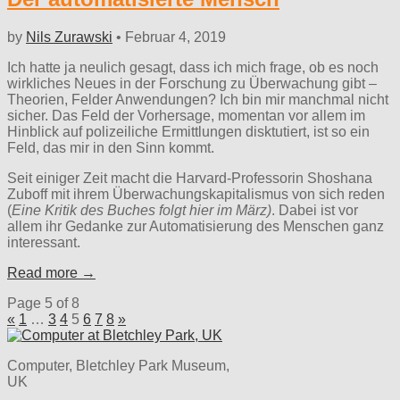
by
Nils Zurawski
•
Februar 4, 2019
Ich hatte ja neulich gesagt, dass ich mich frage, ob es noch
wirkliches Neues in der Forschung zu Überwachung gibt –
Theorien, Felder Anwendungen? Ich bin mir manchmal nicht
sicher. Das Feld der Vorhersage, momentan vor allem im
Hinblick auf polizeiliche Ermittlungen disktutiert, ist so ein
Feld, das mir in den Sinn kommt.
Seit einiger Zeit macht die Harvard-Professorin Shoshana
Zuboff mit ihrem Überwachungskapitalismus von sich reden
(
Eine Kritik des Buches folgt hier im März)
. Dabei ist vor
allem ihr Gedanke zur Automatisierung des Menschen ganz
interessant.
Read more →
Page 5 of 8
«
1
…
3
4
5
6
7
8
»
Computer, Bletchley Park Museum,
UK