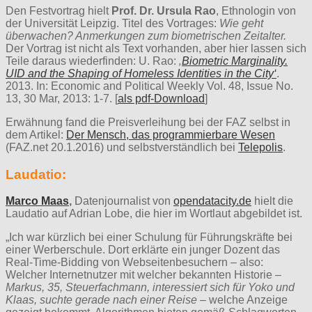
Den Festvortrag hielt
Prof. Dr. Ursula Rao
, Ethnologin von
der Universität Leipzig. Titel des Vortrages:
Wie geht
überwachen? Anmerkungen zum biometrischen Zeitalter.
Der Vortrag ist nicht als Text vorhanden, aber hier lassen sich
Teile daraus wiederfinden: U. Rao:
‚
Biometric Marginality.
UID and the Shaping of Homeless Identities in the City‘
.
2013. In: Economic and Political Weekly Vol. 48, Issue No.
13, 30 Mar, 2013: 1-7. [
als pdf-Download
]
Erwähnung fand die Preisverleihung bei der FAZ selbst in
dem Artikel:
Der Mensch, das programmierbare Wesen
(FAZ.net 20.1.2016) und selbstverständlich bei
Telepolis
.
Laudatio:
Marco Maas
,
Datenjournalist von
opendatacity.de
hielt die
Laudatio auf Adrian Lobe, die hier im Wortlaut abgebildet ist.
„Ich war kürzlich bei einer Schulung für Führungskräfte bei
einer Werberschule. Dort erklärte ein junger Dozent das
Real-Time-Bidding von Webseitenbesuchern – also:
Welcher Internetnutzer mit welcher bekannten Historie –
Markus, 35, Steuerfachmann, interessiert sich für Yoko und
Klaas, suchte gerade nach einer Reise –
welche Anzeige