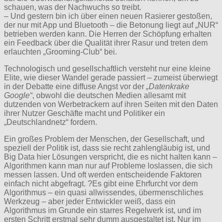
schauen, was der Nachwuchs so treibt.
– Und gestern bin ich über einen neuen Rasierer gestoßen,
der nur mit App und Bluetooth – die Betonung liegt auf „NUR“
betrieben werden kann. Die Herren der Schöpfung erhalten
ein Feedback über die Qualität ihrer Rasur und treten dem
erlauchten „Grooming-Club“ bei.
Technologisch und gesellschaftlich versteht nur eine kleine
Elite, wie dieser Wandel gerade passiert – zumeist überwiegt
in der Debatte eine diffuse Angst vor der
„Datenkrake
Google“
, obwohl die deutschen Medien allesamt mit
dutzenden von Werbetrackern auf ihren Seiten mit den Daten
ihrer Nutzer Geschäfte macht und Politiker ein
„Deutschlandnetz“ fordern.
Ein großes Problem der Menschen, der Gesellschaft, und
speziell der Politik ist, dass sie recht zahlengläubig ist, und
Big Data hier Lösungen verspricht, die es nicht halten kann –
Algorithmen kann man nur auf Probleme loslassen, die sich
messen lassen. Und oft werden entscheidende Faktoren
einfach nicht abgefragt. ?Es gibt eine Ehrfurcht vor dem
Algorithmus – ein quasi allwissendes, übermenschliches
Werkzeug – aber jeder Entwickler weiß, dass ein
Algorithmus im Grunde ein starres Regelwerk ist, und im
ersten Schritt erstmal sehr dumm ausgestaltet ist. Nur im