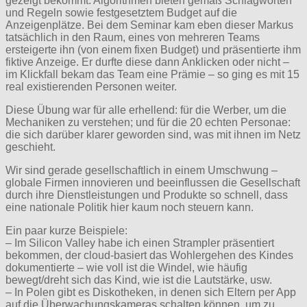
gezeigt bekommt. Algorithmen bieten gemäß Schlagworten
und Regeln sowie festgesetztem Budget auf die
Anzeigenplätze. Bei dem Seminar kam eben dieser Markus
tatsächlich in den Raum, eines von mehreren Teams
ersteigerte ihn (von einem fixen Budget) und präsentierte ihm
fiktive Anzeige. Er durfte diese dann Anklicken oder nicht –
im Klickfall bekam das Team eine Prämie – so ging es mit 15
real existierenden Personen weiter.
Diese Übung war für alle erhellend: für die Werber, um die
Mechaniken zu verstehen; und für die 20 echten Personae:
die sich darüber klarer geworden sind, was mit ihnen im Netz
geschieht.
Wir sind gerade gesellschaftlich in einem Umschwung –
globale Firmen innovieren und beeinflussen die Gesellschaft
durch ihre Dienstleistungen und Produkte so schnell, dass
eine nationale Politik hier kaum noch steuern kann.
Ein paar kurze Beispiele:
– Im Silicon Valley habe ich einen Strampler präsentiert
bekommen, der cloud-basiert das Wohlergehen des Kindes
dokumentierte – wie voll ist die Windel, wie häufig
bewegt/dreht sich das Kind, wie ist die Lautstärke, usw.
– In Polen gibt es Diskotheken, in denen sich Eltern per App
auf die Überwachungskameras schalten können, um zu