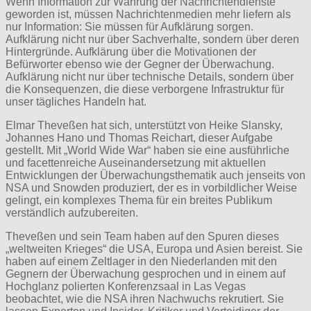
Wenn Information zur Währung der Nachrichtendienste
geworden ist, müssen Nachrichtenmedien mehr liefern als
nur Information: Sie müssen für Aufklärung sorgen.
Aufklärung nicht nur über Sachverhalte, sondern über deren
Hintergründe. Aufklärung über die Motivationen der
Befürworter ebenso wie der Gegner der Überwachung.
Aufklärung nicht nur über technische Details, sondern über
die Konsequenzen, die diese verborgene Infrastruktur für
unser tägliches Handeln hat.
Elmar Theveßen hat sich, unterstützt von Heike Slansky,
Johannes Hano und Thomas Reichart, dieser Aufgabe
gestellt. Mit „World Wide War“ haben sie eine ausführliche
und facettenreiche Auseinandersetzung mit aktuellen
Entwicklungen der Überwachungsthematik auch jenseits von
NSA und Snowden produziert, der es in vorbildlicher Weise
gelingt, ein komplexes Thema für ein breites Publikum
verständlich aufzubereiten.
Theveßen und sein Team haben auf den Spuren dieses
„weltweiten Krieges“ die USA, Europa und Asien bereist. Sie
haben auf einem Zeltlager in den Niederlanden mit den
Gegnern der Überwachung gesprochen und in einem auf
Hochglanz polierten Konferenzsaal in Las Vegas
beobachtet, wie die NSA ihren Nachwuchs rekrutiert. Sie