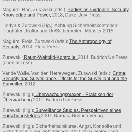
Maguire, Rao, Zurawski (eds.):
Bodies as Evidence. Security,
Knowledge and Power,
2018, Duke Univ Press.
Herlyn & Zurawski (Hg.): Achtung Sicherheitskontrollen!
Flughäfen, Kultur und Un/Sicherheiten. Münster 2015.
Maguire, Frois, Zurawski (eds.):
The Anthropology of
Security.
2014, Pluto Press.
Zurawski:
Raum-Weltbild-Kontrolle.
2014, Budrich UniPress
(open access).
Vande Walle, Van den Herrewegen, Zurawski (eds.):
Crime,
Security and Surveillance. Effects for the Surveillant and the
Surveilled
2012.
Zurawski (Hg.):
Überwachungspraxen - Praktiken der
Überwachung
2011, Budrich UniPress.
Zurawski (Hg.):
Surveillance Studies. Perspektiven eines
Forschungsfeldes
2007, Barbara Budrich Verlag.
Zurawski (Hg.): Sicherheitsdiskurse. Angst, Kontrolle und
Sicherheit in einer 'gefährlichen' Welt. 2007, Peter Lang