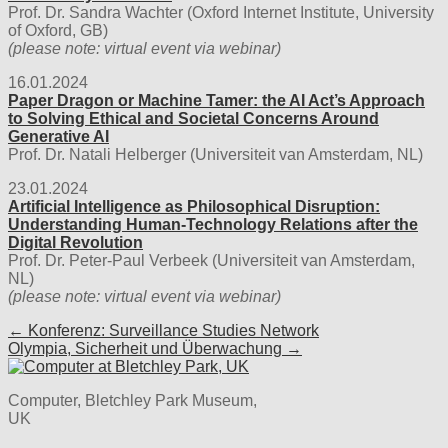
Prof. Dr. Sandra Wachter (Oxford Internet Institute, University
of Oxford, GB)
(please note: virtual event via webinar)
16.01.2024
Paper Dragon or Machine Tamer: the AI Act’s Approach
to Solving Ethical and Societal Concerns Around
Generative AI
Prof. Dr. Natali Helberger (Universiteit van Amsterdam, NL)
23.01.2024
Artificial Intelligence as Philosophical Disruption:
Understanding Human-Technology Relations after the
Digital Revolution
Prof. Dr. Peter-Paul Verbeek (Universiteit van Amsterdam,
NL)
(please note: virtual event via webinar)
Post
← Konferenz: Surveillance Studies Network
Olympia, Sicherheit und Überwachung →
navigation
Computer, Bletchley Park Museum,
UK