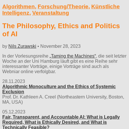
Algorithmen
,
Forschung/Theorie
,
Künstliche
Intelligenz
,
Veranstaltung
The Philosophy, Ethics and Politics
of AI
by
Nils Zurawski
•
November 28, 2023
In der Vorlesungsreihe
„Taming the Machines“
, die seit letzter
Woche an der Uni Hamburg läuft gibt es eine Reihe sehr
interessanter Vorträge, einige Vorträge sind auch als
Webniar online verfolgbar.
28.11.2023
Algorithmic Monoculture and the Ethics of Systemic
Exclusion
Prof. Dr. Kathleen A. Creel (Northeastern University, Boston,
MA, USA)
05.12.2023
Fair, Transparent, and Accountable AI: What is Legally
Required, What is Ethically Desired, and What is
Technically Feasible?