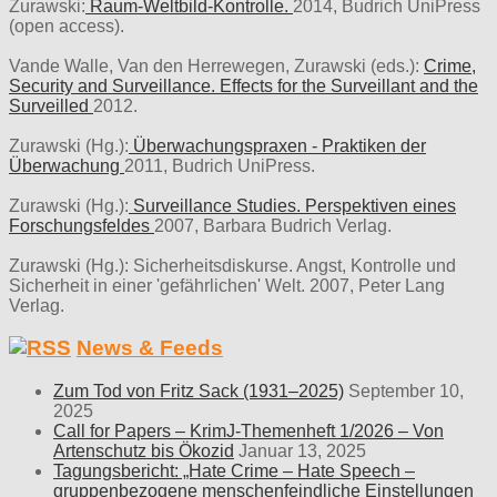
Zurawski:
Raum-Weltbild-Kontrolle.
2014, Budrich UniPress
(open access).
Vande Walle, Van den Herrewegen, Zurawski (eds.):
Crime,
Security and Surveillance. Effects for the Surveillant and the
Surveilled
2012.
Zurawski (Hg.):
Überwachungspraxen - Praktiken der
Überwachung
2011, Budrich UniPress.
Zurawski (Hg.):
Surveillance Studies. Perspektiven eines
Forschungsfeldes
2007, Barbara Budrich Verlag.
Zurawski (Hg.): Sicherheitsdiskurse. Angst, Kontrolle und
Sicherheit in einer 'gefährlichen' Welt. 2007, Peter Lang
Verlag.
News & Feeds
Zum Tod von Fritz Sack (1931–2025)
September 10,
2025
Call for Papers – KrimJ-Themenheft 1/2026 – Von
Artenschutz bis Ökozid
Januar 13, 2025
Tagungsbericht: „Hate Crime – Hate Speech –
gruppenbezogene menschenfeindliche Einstellungen