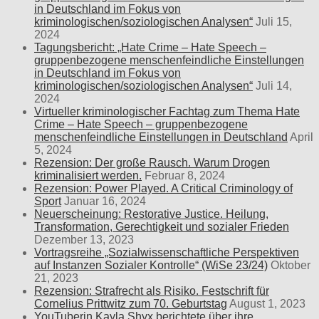
in Deutschland im Fokus von
kriminologischen/soziologischen Analysen“
Juli 15,
2024
Tagungsbericht: „Hate Crime – Hate Speech –
gruppenbezogene menschenfeindliche Einstellungen
in Deutschland im Fokus von
kriminologischen/soziologischen Analysen“
Juli 14,
2024
Virtueller kriminologischer Fachtag zum Thema Hate
Crime – Hate Speech – gruppenbezogene
menschenfeindliche Einstellungen in Deutschland
April
5, 2024
Rezension: Der große Rausch. Warum Drogen
kriminalisiert werden.
Februar 8, 2024
Rezension: Power Played. A Critical Criminology of
Sport
Januar 16, 2024
Neuerscheinung: Restorative Justice. Heilung,
Transformation, Gerechtigkeit und sozialer Frieden
Dezember 13, 2023
Vortragsreihe „Sozialwissenschaftliche Perspektiven
auf Instanzen Sozialer Kontrolle“ (WiSe 23/24)
Oktober
21, 2023
Rezension: Strafrecht als Risiko. Festschrift für
Cornelius Prittwitz zum 70. Geburtstag
August 1, 2023
YouTuberin Kayla Shyx berichtete über ihre