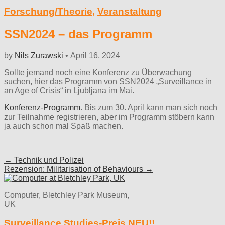
Forschung/Theorie
,
Veranstaltung
SSN2024 – das Programm
by
Nils Zurawski
•
April 16, 2024
Sollte jemand noch eine Konferenz zu Überwachung
suchen, hier das Programm von SSN2024 „Surveillance in
an Age of Crisis“ in Ljubljana im Mai.
Konferenz-Programm
. Bis zum 30. April kann man sich noch
zur Teilnahme registrieren, aber im Programm stöbern kann
ja auch schon mal Spaß machen.
Post
← Technik und Polizei
Rezension: Militarisation of Behaviours →
navigation
Computer, Bletchley Park Museum,
UK
Surveillance Studies-Preis NEU!!