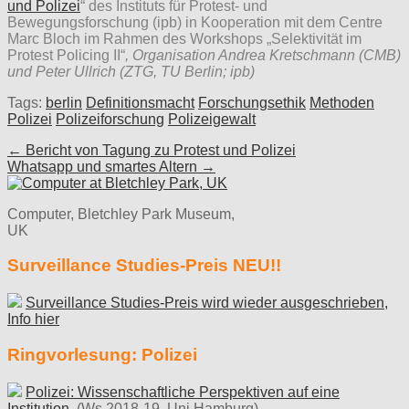
und Polizei
“ des Instituts für Protest- und
Bewegungsforschung (ipb) in Kooperation mit dem Centre
Marc Bloch im Rahmen des Workshops „Selektivität im
Protest Policing II“
, Organisation Andrea Kretschmann (CMB)
und Peter Ullrich (ZTG, TU Berlin; ipb)
Tags:
berlin
Definitionsmacht
Forschungsethik
Methoden
Polizei
Polizeiforschung
Polizeigewalt
Post
← Bericht von Tagung zu Protest und Polizei
Whatsapp und smartes Altern →
navigation
Computer, Bletchley Park Museum,
UK
Surveillance Studies-Preis NEU!!
Surveillance Studies-Preis wird wieder ausgeschrieben,
Info hier
Ringvorlesung: Polizei
Polizei: Wissenschaftliche Perspektiven auf eine
Institution.
(Ws 2018-19, Uni Hamburg)