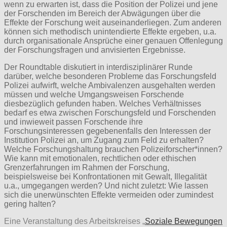
wenn zu erwarten ist, dass die Position der Polizei und jene
der Forschenden im Bereich der Abwägungen über die
Effekte der Forschung weit auseinanderliegen. Zum anderen
können sich methodisch unintendierte Effekte ergeben, u.a.
durch organisationale Ansprüche einer genauen Offenlegung
der Forschungsfragen und anvisierten Ergebnisse.
Der Roundtable diskutiert in interdisziplinärer Runde
darüber, welche besonderen Probleme das Forschungsfeld
Polizei aufwirft, welche Ambivalenzen ausgehalten werden
müssen und welche Umgangsweisen Forschende
diesbezüglich gefunden haben. Welches Verhältnisses
bedarf es etwa zwischen Forschungsfeld und Forschenden
und inwieweit passen Forschende ihre
Forschungsinteressen gegebenenfalls den Interessen der
Institution Polizei an, um Zugang zum Feld zu erhalten?
Welche Forschungshaltung brauchen Polizeiforscher*innen?
Wie kann mit emotionalen, rechtlichen oder ethischen
Grenzerfahrungen im Rahmen der Forschung,
beispielsweise bei Konfrontationen mit Gewalt, Illegalität
u.a., umgegangen werden? Und nicht zuletzt: Wie lassen
sich die unerwünschten Effekte vermeiden oder zumindest
gering halten?
Eine Veranstaltung des Arbeitskreises „
Soziale Bewegungen