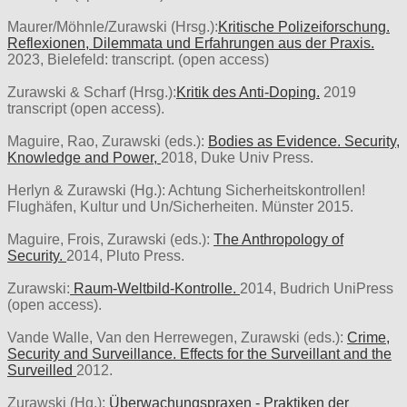
Maurer/Möhnle/Zurawski (Hrsg.):
Kritische Polizeiforschung.
Reflexionen, Dilemmata und Erfahrungen aus der Praxis.
2023, Bielefeld: transcript. (open access)
Zurawski & Scharf (Hrsg.):
Kritik des Anti-Doping.
2019
transcript (open access).
Maguire, Rao, Zurawski (eds.):
Bodies as Evidence. Security,
Knowledge and Power,
2018, Duke Univ Press.
Herlyn & Zurawski (Hg.): Achtung Sicherheitskontrollen!
Flughäfen, Kultur und Un/Sicherheiten. Münster 2015.
Maguire, Frois, Zurawski (eds.):
The Anthropology of
Security.
2014, Pluto Press.
Zurawski:
Raum-Weltbild-Kontrolle.
2014, Budrich UniPress
(open access).
Vande Walle, Van den Herrewegen, Zurawski (eds.):
Crime,
Security and Surveillance. Effects for the Surveillant and the
Surveilled
2012.
Zurawski (Hg.):
Überwachungspraxen - Praktiken der