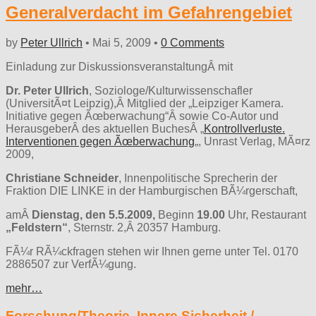
Generalverdacht im Gefahrengebiet
by
Peter Ullrich
•
Mai 5, 2009
•
0 Comments
Einladung zur DiskussionsveranstaltungÂ mit
Dr. Peter Ullrich
, Soziologe/Kulturwissenschafler
(UniversitÃ¤t Leipzig),Â Mitglied der „Leipziger Kamera.
Initiative gegen Ãœberwachung“Â sowie Co-Autor und
HerausgeberÂ des aktuellen BuchesÂ „
Kontrollverluste.
Interventionen gegen Ãœberwachung
„, Unrast Verlag, MÃ¤rz
2009,
Christiane Schneider
, Innenpolitische Sprecherin der
Fraktion DIE LINKE in der Hamburgischen BÃ¼rgerschaft,
amÂ
Dienstag, den 5.5.2009,
Beginn
19.00
Uhr, Restaurant
„Feldstern“
, Sternstr. 2,Â 20357 Hamburg.
FÃ¼r RÃ¼ckfragen stehen wir Ihnen gerne unter Tel. 0170
2886507
zur VerfÃ¼gung.
mehr…
Forschung/Theorie
,
Innere Sicherheit /