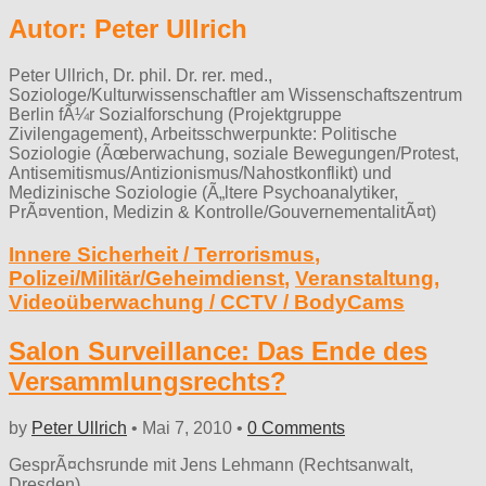
Autor:
Peter Ullrich
Peter Ullrich, Dr. phil. Dr. rer. med.,
Soziologe/Kulturwissenschaftler am Wissenschaftszentrum
Berlin fÃ¼r Sozialforschung (Projektgruppe
Zivilengagement), Arbeitsschwerpunkte: Politische
Soziologie (Ãœberwachung, soziale Bewegungen/Protest,
Antisemitismus/Antizionismus/Nahostkonflikt) und
Medizinische Soziologie (Ã„ltere Psychoanalytiker,
PrÃ¤vention, Medizin & Kontrolle/GouvernementalitÃ¤t)
Innere Sicherheit / Terrorismus
,
Polizei/Militär/Geheimdienst
,
Veranstaltung
,
Videoüberwachung / CCTV / BodyCams
Salon Surveillance: Das Ende des
Versammlungsrechts?
by
Peter Ullrich
•
Mai 7, 2010
•
0 Comments
GesprÃ¤chsrunde mit Jens Lehmann (Rechtsanwalt,
Dresden)