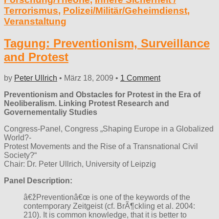
Terrorismus
,
Polizei/Militär/Geheimdienst
,
Veranstaltung
Tagung: Preventionism, Surveillance
and Protest
by
Peter Ullrich
•
März 18, 2009
•
1 Comment
Preventionism and Obstacles for Protest in the Era of
Neoliberalism. Linking Protest Research and
Governementaliy Studies
Congress-Panel, Congress „
Shaping Europe in a Globalized
World?-
Protest Movements and the Rise of a Transnational Civil
Society?“
Chair: Dr. Peter Ullrich, University of Leipzig
Panel Description:
â€žPreventionâ€œ is one of the keywords of the
contemporary Zeitgeist (cf. BrÃ¶ckling et al. 2004:
210). It is common knowledge, that it is better to