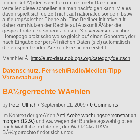
Immer BehÃ¶rden speichern immer mehr Daten und
verteilen diese schneller, als man nachfolgen kann. Vieles
davon spielt sich derzeit nicht auf nationaler, sondern bspw.
auf europÃ¤ischer Ebene ab. Eine Berliner Initiative ruft
daher zum Nutzen der Rechte auf Auskunft Ã¼ber die
gespeicherten Personendaten auf. Sie verweisen auf ihrer
Homepage praktischerweise gleich auf einen Generator, der
nach Eingabe der persÃ¶nlichen Daten (sic!) automatisch
die entsprechenden Auskunftsersuchen erstellt.
Mehr hier:Â
http://euro-data.noblogs.org/category/deutsch
Datenschutz
,
Fernseh/Radio/Medien-Tipp
,
Veranstaltung
BÃ¼rgerrechte WÃ¤hlen
by
Peter Ullrich
•
September 11, 2009
•
0 Comments
Im Kontext der groÃŸen
Anti-Ãœberwachungsdemonstration
morgen (12.9.)
und v.a. wegen der Bundestagswahl gibt es
noch Wahlhilfe im Internet, der Wahl-O-Mat fÃ¼r
BÃ¼rgerrechte findet sich unter: