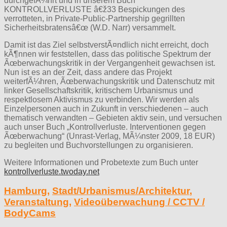
durchgefÃ¼hrt und in unserem Buch
KONTROLLVERLUSTE â€ž33 Bespickungen des
verrotteten, in Private-Public-Partnership gegrillten
Sicherheitsbratensâ€œ (W.D. Narr) versammelt.
Damit ist das Ziel selbstverstÃ¤ndlich nicht erreicht, doch
kÃ¶nnen wir feststellen, dass das politische Spektrum der
Ãœberwachungskritik in der Vergangenheit gewachsen ist.
Nun ist es an der Zeit, dass andere das Projekt
weiterfÃ¼hren, Ãœberwachungskritik und Datenschutz mit
linker Gesellschaftskritik, kritischem Urbanismus und
respektlosem Aktivismus zu verbinden. Wir werden als
Einzelpersonen auch in Zukunft in verschiedenen – auch
thematisch verwandten – Gebieten aktiv sein, und versuchen
auch unser Buch „Kontrollverluste. Interventionen gegen
Ãœberwachung“ (Unrast-Verlag, MÃ¼nster 2009, 18 EUR)
zu begleiten und Buchvorstellungen zu organisieren.
Weitere Informationen und Probetexte zum Buch unter
kontrollverluste.twoday.net
Hamburg
,
Stadt/Urbanismus/Architektur
,
Veranstaltung
,
Videoüberwachung / CCTV /
BodyCams