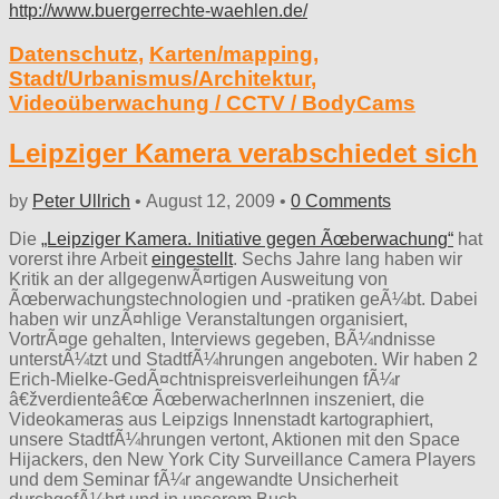
http://www.buergerrechte-waehlen.de/
Datenschutz
,
Karten/mapping
,
Stadt/Urbanismus/Architektur
,
Videoüberwachung / CCTV / BodyCams
Leipziger Kamera verabschiedet sich
by
Peter Ullrich
•
August 12, 2009
•
0 Comments
Die
„Leipziger Kamera. Initiative gegen Ãœberwachung“
hat
vorerst ihre Arbeit
eingestellt
. Sechs Jahre lang haben wir
Kritik an der allgegenwÃ¤rtigen Ausweitung von
Ãœberwachungstechnologien und -pratiken geÃ¼bt. Dabei
haben wir unzÃ¤hlige Veranstaltungen organisiert,
VortrÃ¤ge gehalten, Interviews gegeben, BÃ¼ndnisse
unterstÃ¼tzt und StadtfÃ¼hrungen angeboten. Wir haben 2
Erich-Mielke-GedÃ¤chtnispreisverleihungen fÃ¼r
â€žverdienteâ€œ ÃœberwacherInnen inszeniert, die
Videokameras aus Leipzigs Innenstadt kartographiert,
unsere StadtfÃ¼hrungen vertont, Aktionen mit den Space
Hijackers, den New York City Surveillance Camera Players
und dem Seminar fÃ¼r angewandte Unsicherheit