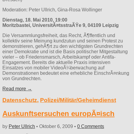
Moderation: Peter Ullrich, Gina-Rosa Wollinger
Dienstag, 18. Mai 2010, 19:00
Moritzbastei, UniversitÃ¤tsstraÃŸe 9, 04109 Leipzig
Die Versammlungsfreiheit, das Recht, Ã¶ffentlich und
kollektiv seine Meinung kundzutun und seinen Protest zu
demonstrieren, gehÃ¶rt zu den wichtigsten Grundrechten
einer Demokratie und ist die Basis politischer Mitgestaltung
vieler – ob Friedensmarsch, Arbeitskampf oder Antifa-
Engagement. Bereits die aktuelle Praxis intensiven
Einsatzes von mobiler VideoÃ¼berwachung auf
Demonstrationen bedeutet eine erhebliche EinschrÃ¤nkung
von Grundrechten.
Read more →
Datenschutz
,
Polizei/Militär/Geheimdienst
Auskunftsersuchen europÃ¤isch
by
Peter Ullrich
•
Oktober 6, 2009
•
0 Comments