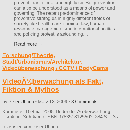
prevent than to heal and rightly so! But prevention
can also be understood as a means of power and
governing. The recent predominance of
preventive strategies in highly different fields of
society like health care, criminal law, human
ressource management, and international politics
and policing protest is astounding. …
Read more →
Forschung/Theorie
,
Stadt/Urbanismus/Architektur
,
Videoüberwachung / CCTV / BodyCams
VideoÃ¼berwachung als Fakt,
Fiktion & Mythos
by
Peter Ullrich
•
März 18, 2009
•
3 Comments
Kammerer, Dietmar 2008: Bilder der Ãœberwachung,
Frankfurt: Suhrkamp, ISBN 9783518125502, 284 S., 13 â‚¬.
rezensiert von Peter Ullrich