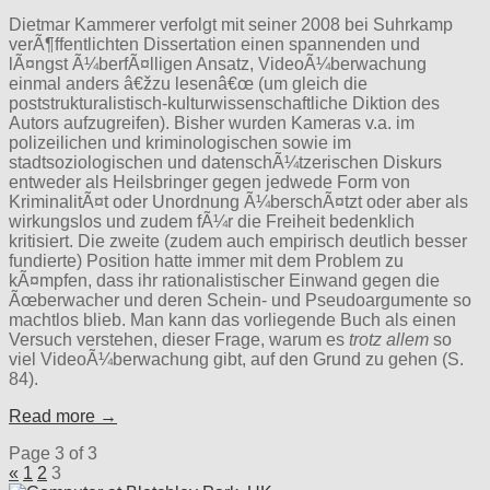
Dietmar Kammerer verfolgt mit seiner 2008 bei Suhrkamp
verÃ¶ffentlichten Dissertation einen spannenden und
lÃ¤ngst Ã¼berfÃ¤lligen Ansatz, VideoÃ¼berwachung
einmal anders â€žzu lesenâ€œ (um gleich die
poststrukturalistisch-kulturwissenschaftliche Diktion des
Autors aufzugreifen). Bisher wurden Kameras v.a. im
polizeilichen und kriminologischen sowie im
stadtsoziologischen und datenschÃ¼tzerischen Diskurs
entweder als Heilsbringer gegen jedwede Form von
KriminalitÃ¤t oder Unordnung Ã¼berschÃ¤tzt oder aber als
wirkungslos und zudem fÃ¼r die Freiheit bedenklich
kritisiert. Die zweite (zudem auch empirisch deutlich besser
fundierte) Position hatte immer mit dem Problem zu
kÃ¤mpfen, dass ihr rationalistischer Einwand gegen die
Ãœberwacher und deren Schein- und Pseudoargumente so
machtlos blieb. Man kann das vorliegende Buch als einen
Versuch verstehen, dieser Frage, warum es
trotz allem
so
viel VideoÃ¼berwachung gibt, auf den Grund zu gehen (S.
84).
Read more →
Page 3 of 3
«
1
2
3