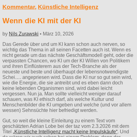
Kommentar
,
Künstliche Intelligenz
Wenn die KI mit der KI
by
Nils Zurawski
•
März 10, 2026
Das Gerede über und um KI kann schon auch nerven, so
wichtig das Thema in all seinen Facetten auch ist. Wenn es
nicht gerade um das nächste Geschäftsmodell geht, oder die
verpassten Chancen, wo KI um der KI Willen von Politikern
und ihren Einflüsterern aus der Tech-Branche als der
neueste und beste und überhaupt der lebensnotwendigste
Schei…. angepriesen wird. Dass die KI nur so gut sein wird,
wie die Energie, die sie antreibt und es eben dann doch
keine lebenden Organismen sind, wird dabei leicht
vergessen. Nun ja. Man sollte vielleicht weniger darauf
schauen, was KI ethisch darf, als welche Kultur und
Menschenbilder die KI umgeben und welche (und vor allem
wessen) Sehnsüchte hier befriedigt werden.
Gut, so weit die kleine Einleitung zu einem Text vom
geschätzten Adrian Lobe bei der taz vom 2.3.2026 mit dem
Titel
„Künstliche Intelligenz macht keine Impulskäufe“
. Und