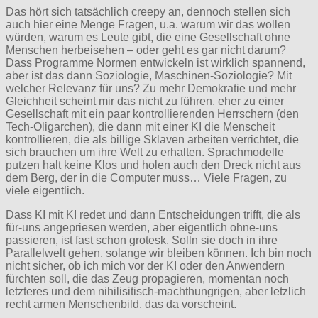
Das hört sich tatsächlich creepy an, dennoch stellen sich
auch hier eine Menge Fragen, u.a. warum wir das wollen
würden, warum es Leute gibt, die eine Gesellschaft ohne
Menschen herbeisehen – oder geht es gar nicht darum?
Dass Programme Normen entwickeln ist wirklich spannend,
aber ist das dann Soziologie, Maschinen-Soziologie? Mit
welcher Relevanz für uns? Zu mehr Demokratie und mehr
Gleichheit scheint mir das nicht zu führen, eher zu einer
Gesellschaft mit ein paar kontrollierenden Herrschern (den
Tech-Oligarchen), die dann mit einer KI die Menscheit
kontrollieren, die als billige Sklaven arbeiten verrichtet, die
sich brauchen um ihre Welt zu erhalten. Sprachmodelle
putzen halt keine Klos und holen auch den Dreck nicht aus
dem Berg, der in die Computer muss… Viele Fragen, zu
viele eigentlich.
Dass KI mit KI redet und dann Entscheidungen trifft, die als
für-uns angepriesen werden, aber eigentlich ohne-uns
passieren, ist fast schon grotesk. Solln sie doch in ihre
Parallelwelt gehen, solange wir bleiben können. Ich bin noch
nicht sicher, ob ich mich vor der KI oder den Anwendern
fürchten soll, die das Zeug propagieren, momentan noch
letzteres und dem nihilisitisch-machthungrigen, aber letzlich
recht armen Menschenbild, das da vorscheint.