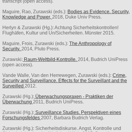
transcript (open access).
Maguire, Rao, Zurawski (eds.):
Bodies as Evidence. Security,
Knowledge and Power,
2018, Duke Univ Press.
Herlyn & Zurawski (Hg.): Achtung Sicherheitskontrollen!
Flughäfen, Kultur und Un/Sicherheiten. Münster 2015.
Maguire, Frois, Zurawski (eds.):
The Anthropology of
Security.
2014, Pluto Press.
Zurawski:
Raum-Weltbild-Kontrolle.
2014, Budrich UniPress
(open access).
Vande Walle, Van den Herrewegen, Zurawski (eds.):
Crime,
Security and Surveillance. Effects for the Surveillant and the
Surveilled
2012.
Zurawski (Hg.):
Überwachungspraxen - Praktiken der
Überwachung
2011, Budrich UniPress.
Zurawski (Hg.):
Surveillance Studies. Perspektiven eines
Forschungsfeldes
2007, Barbara Budrich Verlag.
Zurawski (Hg.): Sicherheitsdiskurse. Angst, Kontrolle und