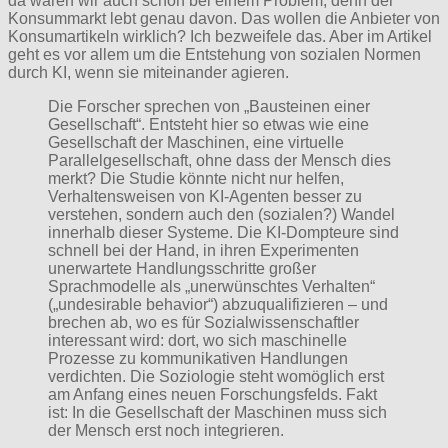
da wären wir auch schon bei einem Problem, denn der
Konsummarkt lebt genau davon. Das wollen die Anbieter von
Konsumartikeln wirklich? Ich bezweifele das. Aber im Artikel
geht es vor allem um die Entstehung von sozialen Normen
durch KI, wenn sie miteinander agieren.
Die Forscher sprechen von „Bausteinen einer
Gesellschaft“. Entsteht hier so etwas wie eine
Gesellschaft der Maschinen, eine virtuelle
Parallelgesellschaft, ohne dass der Mensch dies
merkt? Die Studie könnte nicht nur helfen,
Verhaltensweisen von KI-Agenten besser zu
verstehen, sondern auch den (sozialen?) Wandel
innerhalb dieser Systeme. Die KI-Dompteure sind
schnell bei der Hand, in ihren Experimenten
unerwartete Handlungsschritte großer
Sprachmodelle als „unerwünschtes Verhalten“
(„undesirable behavior“) abzuqualifizieren – und
brechen ab, wo es für Sozialwissenschaftler
interessant wird: dort, wo sich maschinelle
Prozesse zu kommunikativen Handlungen
verdichten. Die Soziologie steht womöglich erst
am Anfang eines neuen Forschungsfelds. Fakt
ist: In die Gesellschaft der Maschinen muss sich
der Mensch erst noch integrieren.