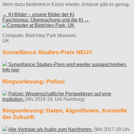
Mehr dazu bestimmt in Kürze wieder, Anlässe gibt es genug.
Post
← KI-Bilder – unsere Bilder der KI
Faschismus, Überwachung und die KI →
navigation
Computer, Bletchley Park Museum,
UK
Surveillance Studies-Preis NEU!!
Surveillance Studies-Preis wird wieder ausgeschrieben,
Info hier
Ringvorlesung: Polizei
Polizei: Wissenschaftliche Perspektiven auf eine
Institution.
(Ws 2018-19, Uni Hamburg)
Ringvorlesung: Daten, Algorithmen, Kontrolle
der Zukunft
Alle Vorträge als Audio zum Nachhören.
(Ws 2017-18 Uni