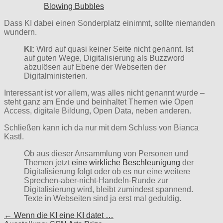
Blowing Bubbles
Dass KI dabei einen Sonderplatz einimmt, sollte niemanden
wundern.
KI:
Wird auf quasi keiner Seite nicht genannt. Ist
auf guten Wege, Digitalisierung als Buzzword
abzulösen auf Ebene der Webseiten der
Digitalministerien.
Interessant ist vor allem, was alles nicht genannt wurde –
steht ganz am Ende und beinhaltet Themen wie Open
Access, digitale Bildung, Open Data, neben anderen.
Schließen kann ich da nur mit dem Schluss von Bianca
Kastl.
Ob aus dieser Ansammlung von Personen und
Themen jetzt
eine wirkliche Beschleunigung
der
Digitalisierung folgt oder ob es nur eine weitere
Sprechen-aber-nicht-Handeln-Runde zur
Digitalisierung wird, bleibt zumindest spannend.
Texte in Webseiten sind ja erst mal geduldig.
Post
← Wenn die KI eine KI datet …