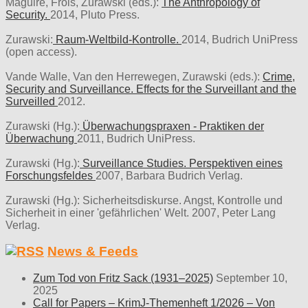
Maguire, Frois, Zurawski (eds.):
The Anthropology of
Security.
2014, Pluto Press.
Zurawski:
Raum-Weltbild-Kontrolle.
2014, Budrich UniPress
(open access).
Vande Walle, Van den Herrewegen, Zurawski (eds.):
Crime,
Security and Surveillance. Effects for the Surveillant and the
Surveilled
2012.
Zurawski (Hg.):
Überwachungspraxen - Praktiken der
Überwachung
2011, Budrich UniPress.
Zurawski (Hg.):
Surveillance Studies. Perspektiven eines
Forschungsfeldes
2007, Barbara Budrich Verlag.
Zurawski (Hg.): Sicherheitsdiskurse. Angst, Kontrolle und
Sicherheit in einer 'gefährlichen' Welt. 2007, Peter Lang
Verlag.
News & Feeds
Zum Tod von Fritz Sack (1931–2025)
September 10,
2025
Call for Papers – KrimJ-Themenheft 1/2026 – Von