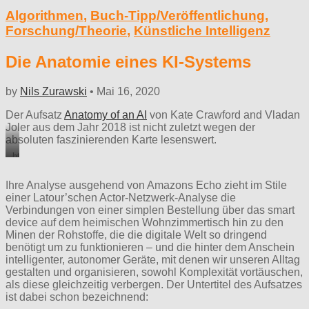
Algorithmen
,
Buch-Tipp/Veröffentlichung
,
Forschung/Theorie
,
Künstliche Intelligenz
Die Anatomie eines KI-Systems
by
Nils Zurawski
•
Mai 16, 2020
Der Aufsatz
Anatomy of an AI
von Kate Crawford and Vladan
Joler aus dem Jahr 2018 ist nicht zuletzt wegen der
absoluten faszinierenden Karte lesenswert.
https://anatomyof.ai
Ihre Analyse ausgehend von Amazons Echo zieht im Stile
einer Latour’schen Actor-Netzwerk-Analyse die
Verbindungen von einer simplen Bestellung über das smart
device auf dem heimischen Wohnzimmertisch hin zu den
Minen der Rohstoffe, die die digitale Welt so dringend
benötigt um zu funktionieren – und die hinter dem Anschein
intelligenter, autonomer Geräte, mit denen wir unseren Alltag
gestalten und organisieren, sowohl Komplexität vortäuschen,
als diese gleichzeitig verbergen. Der Untertitel des Aufsatzes
ist dabei schon bezeichnend: