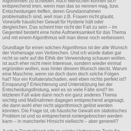
Algorithmen zu schieben. Auch Menschen können sich
entsprechend irren, wenn man das so nennen mag, bzw.
Entscheidungen treffen, deren Grundannahmen
problematisch sind, weil man z.B. Frauen nicht glaubt,
Vorwürfe häuslicher Gewalt für Hysterie hält oder
dergleichen. Das scheint hier nicht der Fall zu sein – im
Gegenteil besteht eine hohe Aufmerksamkeit für das Thema
und mit einem Algorithmus will man diese noch verbessern.
Grundlage für einen solchen Algorithmus ist der alte Wunsch
der Vorhersage von Verbrechen. Und ich würde dabei gar
nicht so sehr auf die Ethik der Verwendung schauen wollen,
ist auch eher nicht mein Interesse, sondern wieder einmal
ergründen wollen, was hinter diesem Wunsch steckt. Warum
eine Maschine, wenn sie doch dann doch solche Folgen
hat? Nur ein Kollateralschaden, weil eben nichts perfekt ist?
Einsparung? Erleichterung und Unterstützung bei der
Entscheidungsfindung, weil es so viele Fälle sind? Im
letzteren Fall wäre dann noch ein ganz anderes Thema
wichtig und Maßnahmen dagegen entsprechend angesagt,
die dann wohl eher nicht algorithmisch gelöst werden
könnten. Die Frage ist, ob häusliche Gewalt ein statistisches
Problem ist und so entsprechend runtergebrochen werden
kann – in mancherlei Hinsicht vielleicht – aber generell?