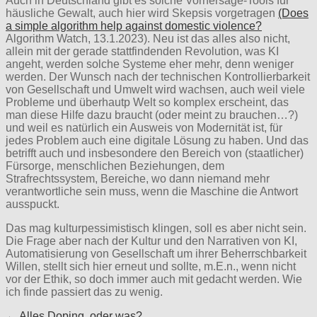
Auch in Deutschland gibt es solche Vorhersage-Tools für
häusliche Gewalt, auch hier wird Skepsis vorgetragen
(Does
a simple algorithm help against domestic violence?
Algorithm Watch, 13.1.2023). Neu ist das alles also nicht,
allein mit der gerade stattfindenden Revolution, was KI
angeht, werden solche Systeme eher mehr, denn weniger
werden. Der Wunsch nach der technischen Kontrollierbarkeit
von Gesellschaft und Umwelt wird wachsen, auch weil viele
Probleme und überhautp Welt so komplex erscheint, das
man diese Hilfe dazu braucht (oder meint zu brauchen…?)
und weil es natürlich ein Ausweis von Modernität ist, für
jedes Problem auch eine digitale Lösung zu haben. Und das
betrifft auch und insbesondere den Bereich von (staatlicher)
Fürsorge, menschlichen Beziehungen, dem
Strafrechtssystem, Bereiche, wo dann niemand mehr
verantwortliche sein muss, wenn die Maschine die Antwort
ausspuckt.
Das mag kulturpessimistisch klingen, soll es aber nicht sein.
Die Frage aber nach der Kultur und den Narrativen von KI,
Automatisierung von Gesellschaft um ihrer Beherrschbarkeit
Willen, stellt sich hier erneut und sollte, m.E.n., wenn nicht
vor der Ethik, so doch immer auch mit gedacht werden. Wie
ich finde passiert das zu wenig.
Post
← Alles Doping, oder was?