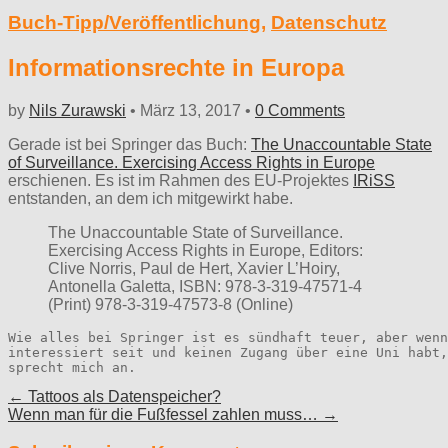
Buch-Tipp/Veröffentlichung
,
Datenschutz
Informationsrechte in Europa
by
Nils Zurawski
•
März 13, 2017
•
0 Comments
Gerade ist bei Springer das Buch:
The Unaccountable State
of Surveillance. Exercising Access Rights in Europe
erschienen. Es ist im Rahmen des EU-Projektes
IRiSS
entstanden, an dem ich mitgewirkt habe.
The Unaccountable State of Surveillance.
Exercising Access Rights in Europe, Editors:
Clive Norris, Paul de Hert, Xavier L’Hoiry,
Antonella Galetta, ISBN: 978-3-319-47571-4
(Print) 978-3-319-47573-8 (Online)
Wie alles bei Springer ist es sündhaft teuer, aber wenn
interessiert seit und keinen Zugang über eine Uni habt,
sprecht mich an.
Post
← Tattoos als Datenspeicher?
Wenn man für die Fußfessel zahlen muss… →
navigation