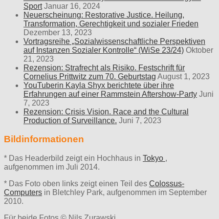
Sport
Januar 16, 2024
Neuerscheinung: Restorative Justice. Heilung,
Transformation, Gerechtigkeit und sozialer Frieden
Dezember 13, 2023
Vortragsreihe „Sozialwissenschaftliche Perspektiven
auf Instanzen Sozialer Kontrolle“ (WiSe 23/24)
Oktober
21, 2023
Rezension: Strafrecht als Risiko. Festschrift für
Cornelius Prittwitz zum 70. Geburtstag
August 1, 2023
YouTuberin Kayla Shyx berichtete über ihre
Erfahrungen auf einer Rammstein Aftershow-Party
Juni
7, 2023
Rezension: Crisis Vision. Race and the Cultural
Production of Surveillance.
Juni 7, 2023
Bildinformationen
* Das Headerbild zeigt ein Hochhaus in
Tokyo
,
aufgenommen im Juli 2014.
* Das Foto oben links zeigt einen Teil des
Colossus-
Computers
in Bletchley Park, aufgenommen im September
2010.
Für beide Fotos © Nils Zurawski