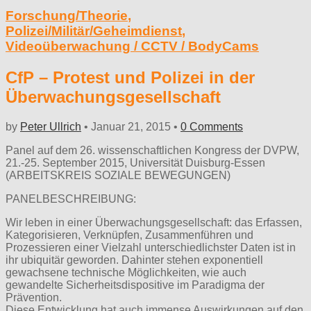
Forschung/Theorie
,
Polizei/Militär/Geheimdienst
,
Videoüberwachung / CCTV / BodyCams
CfP – Protest und Polizei in der
Überwachungsgesellschaft
by
Peter Ullrich
•
Januar 21, 2015
•
0 Comments
Panel auf dem 26. wissenschaftlichen Kongress der DVPW,
21.-25. September 2015, Universität Duisburg-Essen
(ARBEITSKREIS SOZIALE BEWEGUNGEN)
PANELBESCHREIBUNG:
Wir leben in einer Überwachungsgesellschaft: das Erfassen,
Kategorisieren, Verknüpfen, Zusammenführen und
Prozessieren einer Vielzahl unterschiedlichster Daten ist in
ihr ubiquitär geworden. Dahinter stehen exponentiell
gewachsene technische Möglichkeiten, wie auch
gewandelte Sicherheitsdispositive im Paradigma der
Prävention.
Diese Entwicklung hat auch immense Auswirkungen auf den