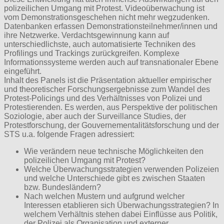
polizeilichen Umgang mit Protest.
Videoüberwachung ist
vom Demonstrationsgeschehen nicht mehr wegzudenken.
Datenbanken erfassen Demonstrationsteilnehmer/innen und
ihre Netzwerke. Verdachtsgewinnung kann auf
unterschiedlichste, auch automatisierte Techniken des
Profilings und Trackings zurückgreifen. Komplexe
Informationssysteme werden auch auf transnationaler Ebene
eingeführt.
Inhalt des Panels ist die Präsentation aktueller empirischer
und theoretischer Forschungsergebnisse zum Wandel des
Protest-Policings und des Verhältnisses von Polizei und
Protestierenden. Es werden, aus Perspektive der politischen
Soziologie, aber auch der Surveillance Studies, der
Protestforschung, der Gouvernementalitätsforschung und der
STS u.a. folgende Fragen adressiert:
Wie verändern neue technische Möglichkeiten den
polizeilichen Umgang mit Protest?
Welche Überwachungsstrategien verwenden Polizeien
und welche Unterschiede gibt es zwischen Staaten
bzw. Bundesländern?
Nach welchen Mustern und aufgrund welcher
Interessen etablieren sich Überwachungsstrategien? In
welchem Verhältnis stehen dabei Einflüsse aus Politik,
der Polizei als Organisation und externer