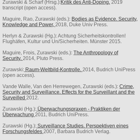
Zurawski & Scharf (Hrsg.):
Kritik des Anti-Doping.
2019
transcript (open access).
Maguire, Rao, Zurawski (eds.):
Bodies as Evidence. Security,
Knowledge and Power,
2018, Duke Univ Press.
Herlyn & Zurawski (Hg.): Achtung Sicherheitskontrollen!
Flughäfen, Kultur und Un/Sicherheiten. Münster 2015.
Maguire, Frois, Zurawski (eds.):
The Anthropology of
Security.
2014, Pluto Press.
Zurawski:
Raum-Weltbild-Kontrolle.
2014, Budrich UniPress
(open access).
Vande Walle, Van den Herrewegen, Zurawski (eds.):
Crime,
Security and Surveillance. Effects for the Surveillant and the
Surveilled
2012.
Zurawski (Hg.):
Überwachungspraxen - Praktiken der
Überwachung
2011, Budrich UniPress.
Zurawski (Hg.):
Surveillance Studies. Perspektiven eines
Forschungsfeldes
2007, Barbara Budrich Verlag.