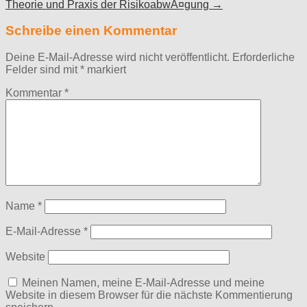
Theorie und Praxis der RisikoabwÃ¤gung →
navigation
Schreibe einen Kommentar
Deine E-Mail-Adresse wird nicht veröffentlicht.
Erforderliche
Felder sind mit
*
markiert
Kommentar
*
Name
*
E-Mail-Adresse
*
Website
Meinen Namen, meine E-Mail-Adresse und meine
Website in diesem Browser für die nächste Kommentierung