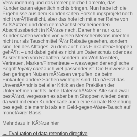
Verwunderung und das immer gleiche Lamento, das
Kundenkarten eigentlich nichts bringen. Nun habe ich die
Ergebnisse aus dem Kundenkarten-Forschungsprojekt noch
nicht verÃ¶ffentlicht, aber das hole ich mit einer Reihe von
AufsÃ¤tzen und dem demnÃ¤chst erscheinenden
Abschlussbericht in KÃ¼rze nach. Daher hier nur kurz:
Kundenkarten werden von vielen Menschen/Konsumenten
nicht nur als Tauschmittel fÃ¼r Rabatte gesehen, sondern
sind Teil des Alltages, zu dem auch das Einkaufen/Shoppen
gehÃ¶rt – und dabei geht es nicht um Datenschutz oder das
Ausrechnen von Rabatten, sondern um WohlfÃ¼hlen,
Vertrauen, Marken/Firmentreue – weswegen der englische
Begriff
loyalty card
auch viel passender ist. Die Hinweise auf
den geringen Nutzen mÃ¼ssen verpuffen, da beim
Einkaufen andere Sachen wichtiger sind. Da nÃ¼tzt das
UnverstÃ¤ndnis bei aller Kritik an den Praktiken der
Unternehmeh nichts, liebe DatenschÃ¼tzer. Alle sind zwar
bestÃ¼rzt, vergessen es aber beim Shoppen wieder, denn
da wird mit einer Kundenkarte auch eine soziale Beziehung
besiegelt, die mehr ist als ein Geld-gegen-Ware-Tausch auf
monetÃ¤rer Basis.
Mehr dazu in KÃ¼rze hier.
Post
← Evaluation of data retention directive