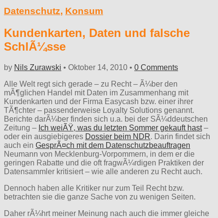
Datenschutz
,
Konsum
Kundenkarten, Daten und falsche
SchlÃ¼sse
by
Nils Zurawski
•
Oktober 14, 2010
•
0 Comments
Alle Welt regt sich gerade – zu Recht – Ã¼ber den
mÃ¶glichen Handel mit Daten im Zusammenhang mit
Kundenkarten und der Firma Easycash bzw. einer ihrer
TÃ¶chter – passenderweise Loyalty Solutions genannt.
Berichte darÃ¼ber finden sich u.a. bei der SÃ¼ddeutschen
Zeitung –
Ich weiÃŸ, was du letzten Sommer gekauft hast
–
oder ein ausgiebigeres
Dossier beim NDR
. Darin findet sich
auch ein
GesprÃ¤ch mit dem Datenschutzbeauftragen
Neumann von Mecklenburg-Vorpommern, in dem er die
geringen Rabatte und die oft fragwÃ¼rdigen Praktiken der
Datensammler kritisiert – wie alle anderen zu Recht auch.
Dennoch haben alle Kritiker nur zum Teil Recht bzw.
betrachten sie die ganze Sache von zu wenigen Seiten.
Daher rÃ¼hrt meiner Meinung nach auch die immer gleiche