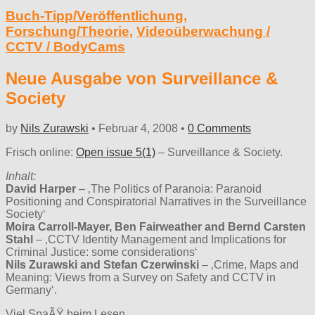
Buch-Tipp/Veröffentlichung
,
Forschung/Theorie
,
Videoüberwachung /
CCTV / BodyCams
Neue Ausgabe von Surveillance &
Society
by
Nils Zurawski
•
Februar 4, 2008
•
0 Comments
Frisch online:
Open issue 5(1)
– Surveillance & Society.
Inhalt:
David Harper
– ‚The Politics of Paranoia: Paranoid
Positioning and Conspiratorial Narratives in the Surveillance
Society‘
Moira Carroll-Mayer, Ben Fairweather and Bernd Carsten
Stahl
– ‚CCTV Identity Management and Implications for
Criminal Justice: some considerations‘
Nils Zurawski and Stefan Czerwinski
– ‚Crime, Maps and
Meaning: Views from a Survey on Safety and CCTV in
Germany‘.
Viel SpaÃŸ beim Lesen.