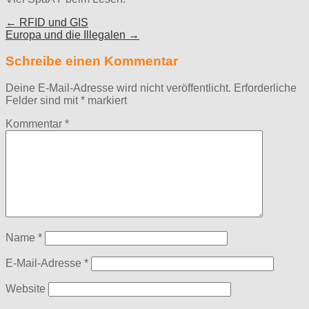
Post
← RFID und GIS
Europa und die Illegalen →
navigation
Schreibe einen Kommentar
Deine E-Mail-Adresse wird nicht veröffentlicht.
Erforderliche
Felder sind mit
*
markiert
Kommentar
*
Name
*
E-Mail-Adresse
*
Website