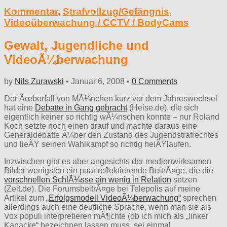
Kommentar
,
Strafvollzug/Gefängnis
,
Videoüberwachung / CCTV / BodyCams
Gewalt, Jugendliche und
VideoÃ¼berwachung
by
Nils Zurawski
•
Januar 6, 2008
•
0 Comments
Der Ãœberfall von MÃ¼nchen kurz vor dem Jahreswechsel
hat eine
Debatte in Gang gebracht
(Heise.de), die sich
eigentlich keiner so richtig wÃ¼nschen konnte – nur Roland
Koch setzte noch einen drauf und machte daraus eine
Generaldebatte Ã¼ber den Zustand des Jugendstrafrechtes
und lieÃŸ seinen Wahlkampf so richtig heiÃŸlaufen.
Inzwischen gibt es aber angesichts der medienwirksamen
Bilder wenigsten ein paar reflektierende BeitrÃ¤ge, die die
vorschnellen SchlÃ¼sse ein wenig in Relation
setzen
(Zeit.de). Die ForumsbeitrÃ¤ge bei Telepolis auf meine
Artikel zum
„Erfolgsmodell VideoÃ¼berwachung“
sprechen
allerdings auch eine deutliche Sprache, wenn man sie als
Vox populi interpretieren mÃ¶chte (ob ich mich als „linker
Kanacke“ bezeichnen lassen muss, sei einmal