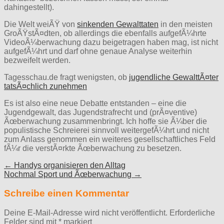
dahingestellt).
Die Welt weiÃŸ von
sinkenden Gewalttaten
in den meisten
GroÃŸstÃ¤dten, ob allerdings die ebenfalls aufgefÃ¼hrte
VideoÃ¼berwachung dazu beigetragen haben mag, ist nicht
aufgefÃ¼hrt und darf ohne genaue Analyse weiterhin
bezweifelt werden.
Tagesschau.de fragt wenigsten, ob
jugendliche GewalttÃ¤ter
tatsÃ¤chlich zunehmen
Es ist also eine neue Debatte entstanden – eine die
Jugendgewalt, das Jugendstrafrecht und (prÃ¤ventive)
Ãœberwachung zusammenbringt. Ich hoffe sie Ã¼ber die
populistische Schreierei sinnvoll weitergefÃ¼hrt und nicht
zum Anlass genommen ein weiteres gesellschaftliches Feld
fÃ¼r die verstÃ¤rkte Ãœberwachung zu besetzen.
Post
← Handys organisieren den Alltag
Nochmal Sport und Ãœberwachung →
navigation
Schreibe einen Kommentar
Deine E-Mail-Adresse wird nicht veröffentlicht.
Erforderliche
Felder sind mit
*
markiert