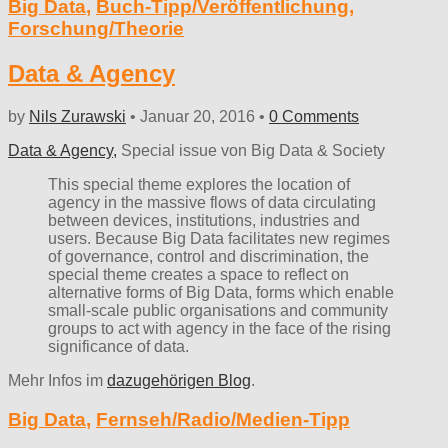
Big Data
,
Buch-Tipp/Veröffentlichung
,
Forschung/Theorie
Data & Agency
by
Nils Zurawski
•
Januar 20, 2016
•
0 Comments
Data & Agency,
Special issue von Big Data & Society
This special theme explores the location of
agency in the massive flows of data circulating
between devices, institutions, industries and
users. Because Big Data facilitates new regimes
of governance, control and discrimination, the
special theme creates a space to reflect on
alternative forms of Big Data, forms which enable
small-scale public organisations and community
groups to act with agency in the face of the rising
significance of data.
Mehr Infos im
dazugehörigen Blog
.
Big Data
,
Fernseh/Radio/Medien-Tipp