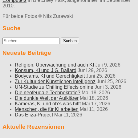
Computers
in Bletchley Park, aufgenommen im September
2010.
Für beide Fotos © Nils Zurawski
Suche
Suche
nach:
Neueste Beiträge
Religion, Überwachung und auch KI
Juli 9, 2026
Konsum, KI und J.G. Ballard
Juni 29, 2026
Bodycams, KI und Gerechtigkeit
Juni 25, 2026
Zur Kultur der Künstlichen Intelligenz
Juni 25, 2026
UN-Studie zu Chilling Effects online
Juni 3, 2026
Die neofeudale Technokratie?
Mai 18, 2026
Die dunkle Welt der Aufklärer
Mai 18, 2026
Kameras, KI und ob’s was hilft
Mai 17, 2026
Menschen, die für KI arbeiten
Mai 11, 2026
Das Eliza-Project
Mai 11, 2026
Aktuelle Rezensionen