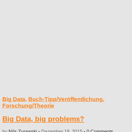
Big Data
,
Buch-Tipp/Veröffentlichung
,
Forschung/Theorie
Big Data, big problems?
by
Nils Zurawski
•
Dezember 18, 2015
•
0 Comments