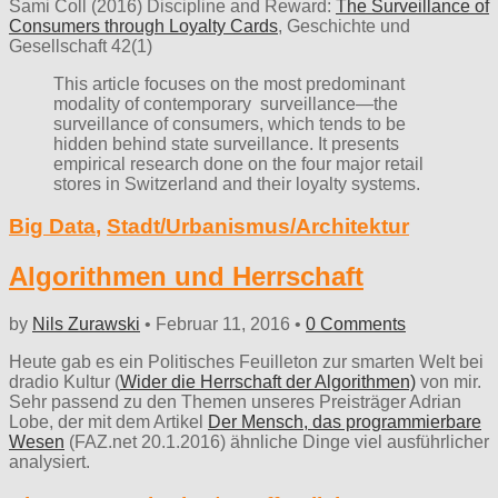
Sami Coll (2016) Discipline and Reward:
The Surveillance of
Consumers through Loyalty Cards
, Geschichte und
Gesellschaft 42(1)
This article focuses on the most predominant
modality of contemporary surveillance—the
surveillance of consumers, which tends to be
hidden behind state surveillance. It presents
empirical research done on the four major retail
stores in Switzerland and their loyalty systems.
Big Data
,
Stadt/Urbanismus/Architektur
Algorithmen und Herrschaft
by
Nils Zurawski
•
Februar 11, 2016
•
0 Comments
Heute gab es ein Politisches Feuilleton zur smarten Welt bei
dradio Kultur (
Wider die Herrschaft der Algorithmen)
von mir.
Sehr passend zu den Themen unseres Preisträger Adrian
Lobe, der mit dem Artikel
Der Mensch, das programmierbare
Wesen
(FAZ.net 20.1.2016) ähnliche Dinge viel ausführlicher
analysiert.