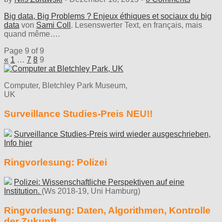
Big data, Big Problems ? Enjeux éthiques et sociaux du big
data
von
Sami Coll
. Lesenswerter Text, en français, mais
quand même….
Page 9 of 9
«
1
…
7
8
9
Computer, Bletchley Park Museum,
UK
Surveillance Studies-Preis NEU!!
Surveillance Studies-Preis wird wieder ausgeschrieben,
Info hier
Ringvorlesung: Polizei
Polizei: Wissenschaftliche Perspektiven auf eine
Institution.
(Ws 2018-19, Uni Hamburg)
Ringvorlesung: Daten, Algorithmen, Kontrolle
der Zukunft