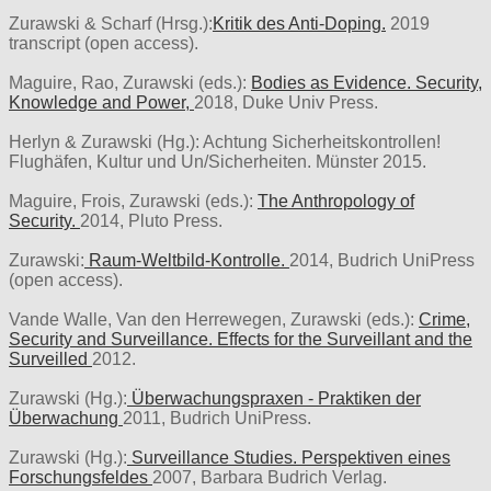
Zurawski & Scharf (Hrsg.):
Kritik des Anti-Doping.
2019
transcript (open access).
Maguire, Rao, Zurawski (eds.):
Bodies as Evidence. Security,
Knowledge and Power,
2018, Duke Univ Press.
Herlyn & Zurawski (Hg.): Achtung Sicherheitskontrollen!
Flughäfen, Kultur und Un/Sicherheiten. Münster 2015.
Maguire, Frois, Zurawski (eds.):
The Anthropology of
Security.
2014, Pluto Press.
Zurawski:
Raum-Weltbild-Kontrolle.
2014, Budrich UniPress
(open access).
Vande Walle, Van den Herrewegen, Zurawski (eds.):
Crime,
Security and Surveillance. Effects for the Surveillant and the
Surveilled
2012.
Zurawski (Hg.):
Überwachungspraxen - Praktiken der
Überwachung
2011, Budrich UniPress.
Zurawski (Hg.):
Surveillance Studies. Perspektiven eines
Forschungsfeldes
2007, Barbara Budrich Verlag.