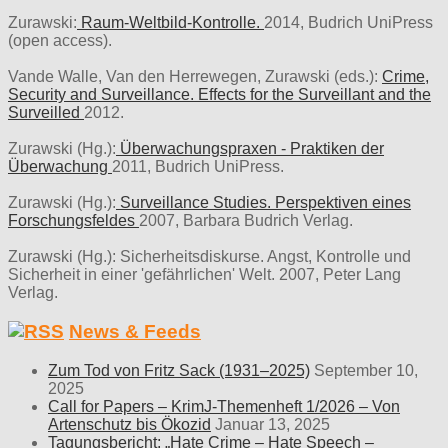
Zurawski:
Raum-Weltbild-Kontrolle.
2014, Budrich UniPress
(open access).
Vande Walle, Van den Herrewegen, Zurawski (eds.):
Crime,
Security and Surveillance. Effects for the Surveillant and the
Surveilled
2012.
Zurawski (Hg.):
Überwachungspraxen - Praktiken der
Überwachung
2011, Budrich UniPress.
Zurawski (Hg.):
Surveillance Studies. Perspektiven eines
Forschungsfeldes
2007, Barbara Budrich Verlag.
Zurawski (Hg.): Sicherheitsdiskurse. Angst, Kontrolle und
Sicherheit in einer 'gefährlichen' Welt. 2007, Peter Lang
Verlag.
News & Feeds
Zum Tod von Fritz Sack (1931–2025)
September 10,
2025
Call for Papers – KrimJ-Themenheft 1/2026 – Von
Artenschutz bis Ökozid
Januar 13, 2025
Tagungsbericht: „Hate Crime – Hate Speech –