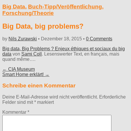
Big Data
,
Buch-Tipp/Veröffentlichung
,
Forschung/Theorie
Big Data, big problems?
by
Nils Zurawski
•
Dezember 18, 2015
•
0 Comments
Big data, Big Problems ? Enjeux éthiques et sociaux du big
data
von
Sami Coll
. Lesenswerter Text, en français, mais
quand même….
Post
← CIA Museum
Smart Home erklärt! →
navigation
Schreibe einen Kommentar
Deine E-Mail-Adresse wird nicht veröffentlicht.
Erforderliche
Felder sind mit
*
markiert
Kommentar
*