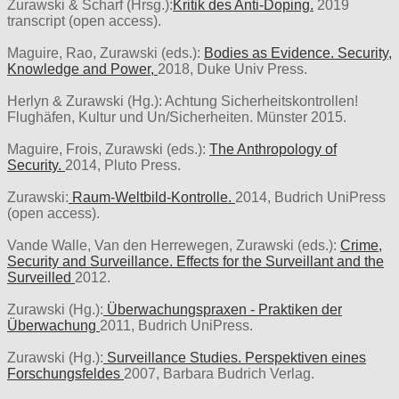
Zurawski & Scharf (Hrsg.):
Kritik des Anti-Doping.
2019
transcript (open access).
Maguire, Rao, Zurawski (eds.):
Bodies as Evidence. Security,
Knowledge and Power,
2018, Duke Univ Press.
Herlyn & Zurawski (Hg.): Achtung Sicherheitskontrollen!
Flughäfen, Kultur und Un/Sicherheiten. Münster 2015.
Maguire, Frois, Zurawski (eds.):
The Anthropology of
Security.
2014, Pluto Press.
Zurawski:
Raum-Weltbild-Kontrolle.
2014, Budrich UniPress
(open access).
Vande Walle, Van den Herrewegen, Zurawski (eds.):
Crime,
Security and Surveillance. Effects for the Surveillant and the
Surveilled
2012.
Zurawski (Hg.):
Überwachungspraxen - Praktiken der
Überwachung
2011, Budrich UniPress.
Zurawski (Hg.):
Surveillance Studies. Perspektiven eines
Forschungsfeldes
2007, Barbara Budrich Verlag.