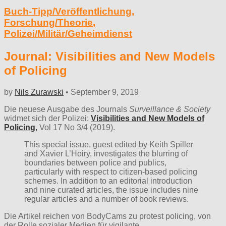
Buch-Tipp/Veröffentlichung
,
Forschung/Theorie
,
Polizei/Militär/Geheimdienst
Journal: Visibilities and New Models
of Policing
by
Nils Zurawski
•
September 9, 2019
Die neuese Ausgabe des Journals
Surveillance & Society
widmet sich der Polizei:
Visibilities and New Models of
Policing
,
Vol 17 No 3/4 (2019).
This special issue, guest edited by Keith Spiller
and Xavier L’Hoiry, investigates the blurring of
boundaries between police and publics,
particularly with respect to citizen-based policing
schemes. In addition to an editorial introduction
and nine curated articles, the issue includes nine
regular articles and a number of book reviews.
Die Artikel reichen von BodyCams zu protest policing, von
der Rolle sozialer Medien für vigilante