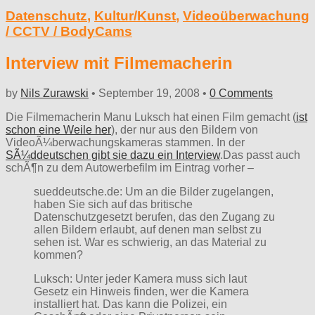
Datenschutz
,
Kultur/Kunst
,
Videoüberwachung
/ CCTV / BodyCams
Interview mit Filmemacherin
by
Nils Zurawski
•
September 19, 2008
•
0 Comments
Die Filmemacherin Manu Luksch hat einen Film gemacht (
ist
schon eine Weile her
), der nur aus den Bildern von
VideoÃ¼berwachungskameras stammen. In der
SÃ¼ddeutschen gibt sie dazu ein Interview
.Das passt auch
schÃ¶n zu dem Autowerbefilm im Eintrag vorher –
sueddeutsche.de: Um an die Bilder zugelangen,
haben Sie sich auf das britische
Datenschutzgesetzt berufen, das den Zugang zu
allen Bildern erlaubt, auf denen man selbst zu
sehen ist. War es schwierig, an das Material zu
kommen?
Luksch: Unter jeder Kamera muss sich laut
Gesetz ein Hinweis finden, wer die Kamera
installiert hat. Das kann die Polizei, ein