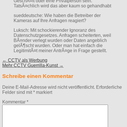
GeschÃ¤ft oder eine Privatperson sein.
TatsÃ¤chlich wird das aber kaum so gehandhabt
sueddeutsche: Wie haben die Betreiber der
Kameras auf Ihre Anfragen reagiert?
Luksch: Mit schockierender Ignoranz des
Datenschutzgesetzes. Anfragen scheiterten, weil
BÃ¤nder verlegt wurden oder Daten angeblich
gelÃ¶scht wurden. Oder man hat einfach die
LegitimitÃ¤t meiner AntrÃ¤ge in Frage gestellt.
Post
← CCTV als Werbung
Mehr CCTV Guerrilla-Kunst →
navigation
Schreibe einen Kommentar
Deine E-Mail-Adresse wird nicht veröffentlicht.
Erforderliche
Felder sind mit
*
markiert
Kommentar
*