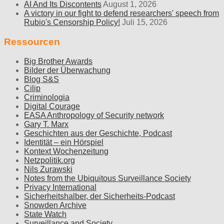
AI And Its Discontents
August 1, 2026
A victory in our fight to defend researchers' speech from
Rubio's Censorship Policy!
Juli 15, 2026
Ressourcen
Big Brother Awards
Bilder der Überwachung
Blog S&S
Cilip
Criminologia
Digital Courage
EASA Anthropology of Security network
Gary T. Marx
Geschichten aus der Geschichte, Podcast
Identität – ein Hörspiel
Kontext Wochenzeitung
Netzpolitik.org
Nils Zurawski
Notes from the Ubiquitous Surveillance Society
Privacy International
Sicherheitshalber, der Sicherheits-Podcast
Snowden Archive
State Watch
Surveillance and Society