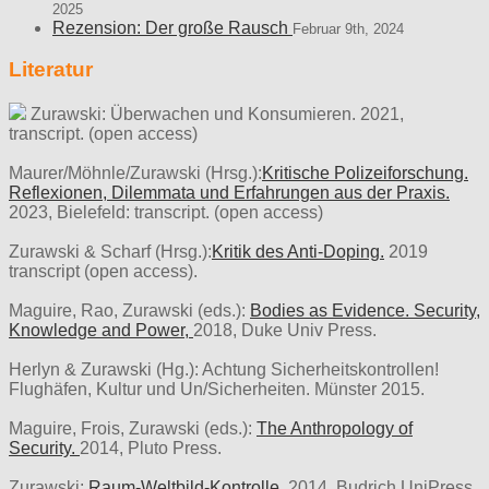
2025
Rezension: Der große Rausch
Februar 9th, 2024
Literatur
Zurawski: Überwachen und Konsumieren. 2021,
transcript. (open access)
Maurer/Möhnle/Zurawski (Hrsg.):
Kritische Polizeiforschung.
Reflexionen, Dilemmata und Erfahrungen aus der Praxis.
2023, Bielefeld: transcript. (open access)
Zurawski & Scharf (Hrsg.):
Kritik des Anti-Doping.
2019
transcript (open access).
Maguire, Rao, Zurawski (eds.):
Bodies as Evidence. Security,
Knowledge and Power,
2018, Duke Univ Press.
Herlyn & Zurawski (Hg.): Achtung Sicherheitskontrollen!
Flughäfen, Kultur und Un/Sicherheiten. Münster 2015.
Maguire, Frois, Zurawski (eds.):
The Anthropology of
Security.
2014, Pluto Press.
Zurawski:
Raum-Weltbild-Kontrolle.
2014, Budrich UniPress