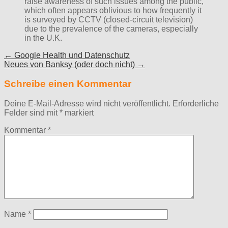
raise awareness of such issues among the public,
which often appears oblivious to how frequently it
is surveyed by CCTV (closed-circuit television)
due to the prevalence of the cameras, especially
in the U.K.
Post
← Google Health und Datenschutz
Neues von Banksy (oder doch nicht) →
navigation
Schreibe einen Kommentar
Deine E-Mail-Adresse wird nicht veröffentlicht.
Erforderliche
Felder sind mit
*
markiert
Kommentar
*
Name
*