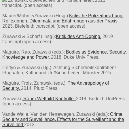
Zurawski: Überwachen und Konsumieren. 2021,
transcript. (open access)
Maurer/Möhnle/Zurawski (Hrsg.):
Kritische Polizeiforschung.
Reflexionen, Dilemmata und Erfahrungen aus der Praxis.
2023, Bielefeld: transcript. (open access)
Zurawski & Scharf (Hrsg.):
Kritik des Anti-Doping.
2019
transcript (open access).
Maguire, Rao, Zurawski (eds.):
Bodies as Evidence. Security,
Knowledge and Power,
2018, Duke Univ Press.
Herlyn & Zurawski (Hg.): Achtung Sicherheitskontrollen!
Flughäfen, Kultur und Un/Sicherheiten. Münster 2015.
Maguire, Frois, Zurawski (eds.):
The Anthropology of
Security.
2014, Pluto Press.
Zurawski:
Raum-Weltbild-Kontrolle.
2014, Budrich UniPress
(open access).
Vande Walle, Van den Herrewegen, Zurawski (eds.):
Crime,
Security and Surveillance. Effects for the Surveillant and the
Surveilled
2012.