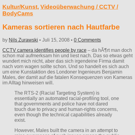
Kultur/Kunst
,
Videoüberwachung / CCTV /
BodyCams
Kameras sortieren nach Hautfarbe
by
Nils Zurawski
•
Juli 15, 2008
•
0 Comments
CCTV camera identifies people by race
– da hÃ¶rt man doch
schon mal aufmerksam hin und liest nach. Das so etwas geht
wundert mich nicht, aber das sich irgendeine Firma damit
nach vorn wagen sollte schon. Und so handelt es sich auch
um eine Kunstaktion des Londoner Ingenieurs Benjamin
Males, der damit auf die fatalen Konsequenzen von Kameras
im Alltag hinweisen will.
The RTS-2 (Racial Targeting System) is
essentially an automated racial-profiling tool, one
that governments and police have not dared
touch due to privacy and human-rights concerns,
even though the technical capabilities already
exist.
However, Males built the camera in an attempt to