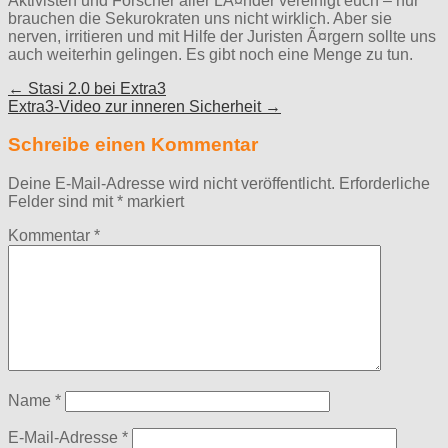
Aktivisten und Forscher aller LÃ¤nder vereinigt euch – nur
brauchen die Sekurokraten uns nicht wirklich. Aber sie
nerven, irritieren und mit Hilfe der Juristen Ã¤rgern sollte uns
auch weiterhin gelingen. Es gibt noch eine Menge zu tun.
Post
← Stasi 2.0 bei Extra3
Extra3-Video zur inneren Sicherheit →
navigation
Schreibe einen Kommentar
Deine E-Mail-Adresse wird nicht veröffentlicht.
Erforderliche
Felder sind mit
*
markiert
Kommentar
*
Name
*
E-Mail-Adresse
*