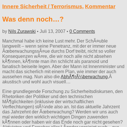
Innere Sicherheit / Terrorismus
,
Kommentar
Was denn noch…?
by
Nils Zurawski
•
Juli 13, 2007
•
0 Comments
Manchmal habe ich keine Lust mehr. Der SchÃ¤uble
langweilt – wenn seine Penetranz, mit der er immer neue
ÃœberwachungssÃ¤ue durchs Dorf treibt, nicht so voller
Konsequenzen wÃ¤re, die wir noch alle nicht absehen
kÃ¶nnen, kÃ¶nnte man ihn schlicht als paranoid und
fanatisch beiseite legen. Aber der Mann ist Innenminister und
macht das sicherlich mit einem Plan, wie immer der auch
aussehen mag. Nun also die
AbhÃ¶rÃ¼berwachung
,Â
akustisch und wohl auch visuell…
Eine grundlegende Forschung zu Sicherheitsdiskursen, den
Rhetoriken der Politiker und den technischen
MÃ¶glichkeiten (inklusive der wirtschaftlichen
Verflechtungen) stÃ¼nde also an. Ist das aktuelle Jahrzent
das Jahrzehnt der Ãœberwachung? Werden wir uns auch
mal wieder den wirklich wichtigen Dingen zuwenden
kÃ¶nnen oder haben wir das Ende noch gar nicht gesehen?