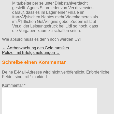
Mitarbeiter per se unter Diebstahlverdacht
gestellt. Agnes Schreieder von Ver.di verwies
darauf, dass es im Lager einer Filiale im
franzÃ¶sischen Nantes mehr Videokameras als
im Ã¶rtlichen GefÃ¤ngnis gebe. Zudem ist laut
Ver.di der Leistungsdruck bei Lidl so hoch, dass
die Vorgaben kaum zu schaffen seien.
Wie absurd muss es denn noch werden…?!
Post
← Ãœberwachung des Geldtransfers
Polizei mit Erfolgsmeldungen →
navigation
Schreibe einen Kommentar
Deine E-Mail-Adresse wird nicht veröffentlicht.
Erforderliche
Felder sind mit
*
markiert
Kommentar
*