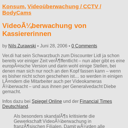
Konsum
,
Videoüberwachung / CCTV /
BodyCams
VideoÃ¼berwachung von
Kassiererinnen
by
Nils Zurawski
•
Juni 28, 2006
•
0 Comments
Ver.di hat sein Schwarzbuch zum Discounter Lidl ja schon
bereits vor einiger Zeit verÃ¶ffentlicht – nun aber gibt es eine
europÃ¤ische Version und darin wohl einige Stellen, bei
denen man sich nur noch an den Kopf fassen kann – wenn
es bisher nicht schon geschehen ist… so werden in einigen
LÃ¤ndern die Mitarbeiter auch per Videokameras
Ã¼berwacht – und aus ihnen per Generalvedacht Diebe
gemacht.
Infos dazu bei
Spiegel Online
und der
Financial Times
Deutschland
.
Als besonders skandalÃ¶s kritisierte die
Gewerkschaft VideoÃ¼berwachung in
franzÃ¶sischen Filialen. Damit wÃ¼rden alle