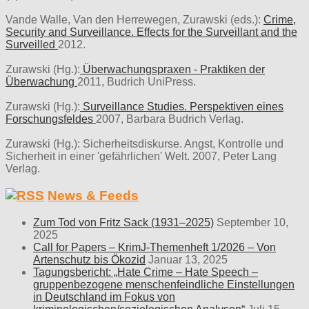
Vande Walle, Van den Herrewegen, Zurawski (eds.):
Crime,
Security and Surveillance. Effects for the Surveillant and the
Surveilled
2012.
Zurawski (Hg.):
Überwachungspraxen - Praktiken der
Überwachung
2011, Budrich UniPress.
Zurawski (Hg.):
Surveillance Studies. Perspektiven eines
Forschungsfeldes
2007, Barbara Budrich Verlag.
Zurawski (Hg.): Sicherheitsdiskurse. Angst, Kontrolle und
Sicherheit in einer 'gefährlichen' Welt. 2007, Peter Lang
Verlag.
News & Feeds
Zum Tod von Fritz Sack (1931–2025)
September 10,
2025
Call for Papers – KrimJ-Themenheft 1/2026 – Von
Artenschutz bis Ökozid
Januar 13, 2025
Tagungsbericht: „Hate Crime – Hate Speech –
gruppenbezogene menschenfeindliche Einstellungen
in Deutschland im Fokus von