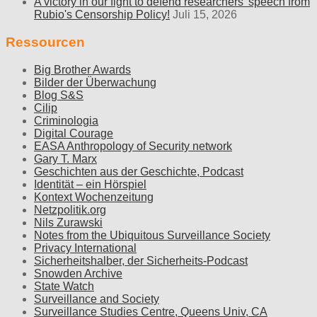
A victory in our fight to defend researchers' speech from
Rubio's Censorship Policy!
Juli 15, 2026
Ressourcen
Big Brother Awards
Bilder der Überwachung
Blog S&S
Cilip
Criminologia
Digital Courage
EASA Anthropology of Security network
Gary T. Marx
Geschichten aus der Geschichte, Podcast
Identität – ein Hörspiel
Kontext Wochenzeitung
Netzpolitik.org
Nils Zurawski
Notes from the Ubiquitous Surveillance Society
Privacy International
Sicherheitshalber, der Sicherheits-Podcast
Snowden Archive
State Watch
Surveillance and Society
Surveillance Studies Centre, Queens Univ, CA