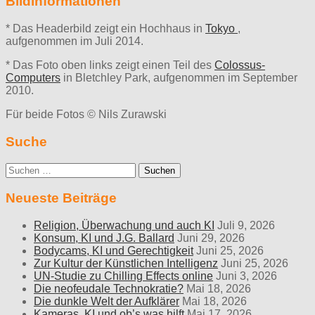
Bildinformationen
* Das Headerbild zeigt ein Hochhaus in
Tokyo
,
aufgenommen im Juli 2014.
* Das Foto oben links zeigt einen Teil des
Colossus-
Computers
in Bletchley Park, aufgenommen im September
2010.
Für beide Fotos © Nils Zurawski
Suche
Suche
nach:
Neueste Beiträge
Religion, Überwachung und auch KI
Juli 9, 2026
Konsum, KI und J.G. Ballard
Juni 29, 2026
Bodycams, KI und Gerechtigkeit
Juni 25, 2026
Zur Kultur der Künstlichen Intelligenz
Juni 25, 2026
UN-Studie zu Chilling Effects online
Juni 3, 2026
Die neofeudale Technokratie?
Mai 18, 2026
Die dunkle Welt der Aufklärer
Mai 18, 2026
Kameras, KI und ob’s was hilft
Mai 17, 2026