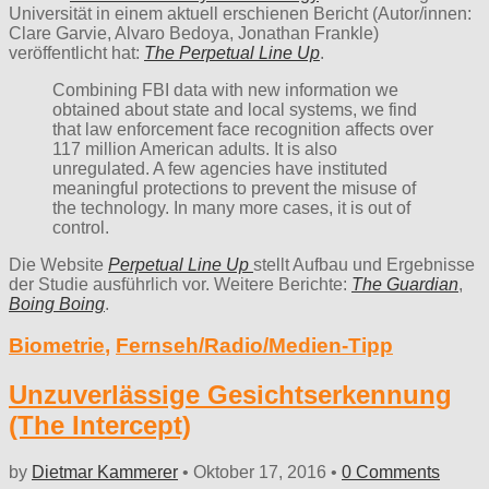
Universität in einem aktuell erschienen Bericht (Autor/innen:
Clare Garvie, Alvaro Bedoya, Jonathan Frankle)
veröffentlicht hat:
The Perpetual Line Up
.
Combining FBI data with new information we
obtained about state and local systems, we find
that law enforcement face recognition affects over
117 million American adults. It is also
unregulated. A few agencies have instituted
meaningful protections to prevent the misuse of
the technology. In many more cases, it is out of
control.
Die Website
Perpetual Line Up
stellt Aufbau und Ergebnisse
der Studie ausführlich vor. Weitere Berichte:
The Guardian
,
Boing Boing
.
Biometrie
,
Fernseh/Radio/Medien-Tipp
Unzuverlässige Gesichtserkennung
(The Intercept)
by
Dietmar Kammerer
•
Oktober 17, 2016
•
0 Comments