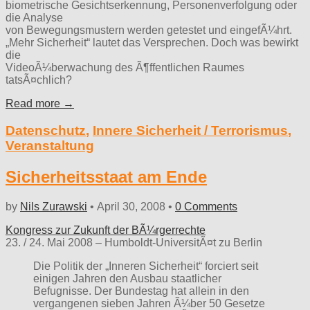
biometrische Gesichtserkennung, Personenverfolgung oder
die Analyse
von Bewegungsmustern werden getestet und eingefÃ¼hrt.
„Mehr Sicherheit“ lautet das Versprechen. Doch was bewirkt
die
VideoÃ¼berwachung des Ã¶ffentlichen Raumes
tatsÃ¤chlich?
Read more →
Datenschutz
,
Innere Sicherheit / Terrorismus
,
Veranstaltung
Sicherheitsstaat am Ende
by
Nils Zurawski
•
April 30, 2008
•
0 Comments
Kongress zur Zukunft der BÃ¼rgerrechte
23. / 24. Mai 2008 – Humboldt-UniversitÃ¤t zu Berlin
Die Politik der „Inneren Sicherheit“ forciert seit
einigen Jahren den Ausbau staatlicher
Befugnisse. Der Bundestag hat allein in den
vergangenen sieben Jahren Ã¼ber 50 Gesetze