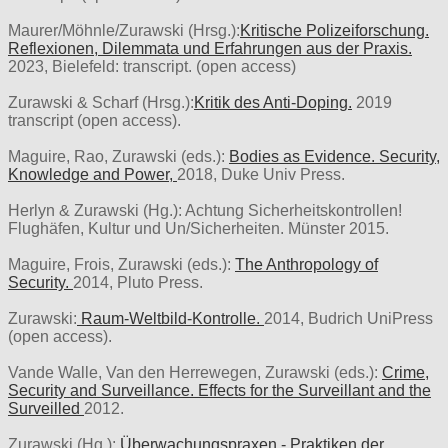
Maurer/Möhnle/Zurawski (Hrsg.):
Kritische Polizeiforschung.
Reflexionen, Dilemmata und Erfahrungen aus der Praxis.
2023, Bielefeld: transcript. (open access)
Zurawski & Scharf (Hrsg.):
Kritik des Anti-Doping.
2019
transcript (open access).
Maguire, Rao, Zurawski (eds.):
Bodies as Evidence. Security,
Knowledge and Power,
2018, Duke Univ Press.
Herlyn & Zurawski (Hg.): Achtung Sicherheitskontrollen!
Flughäfen, Kultur und Un/Sicherheiten. Münster 2015.
Maguire, Frois, Zurawski (eds.):
The Anthropology of
Security.
2014, Pluto Press.
Zurawski:
Raum-Weltbild-Kontrolle.
2014, Budrich UniPress
(open access).
Vande Walle, Van den Herrewegen, Zurawski (eds.):
Crime,
Security and Surveillance. Effects for the Surveillant and the
Surveilled
2012.
Zurawski (Hg.):
Überwachungspraxen - Praktiken der