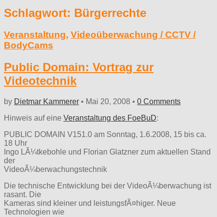
Schlagwort:
Bürgerrechte
Veranstaltung
,
Videoüberwachung / CCTV /
BodyCams
Public Domain: Vortrag zur
Videotechnik
by
Dietmar Kammerer
•
Mai 20, 2008
•
0 Comments
Hinweis auf eine
Veranstaltung des FoeBuD
:
PUBLIC DOMAIN V151.0 am Sonntag, 1.6.2008, 15 bis ca.
18 Uhr
Ingo LÃ¼tkebohle und Florian Glatzner zum aktuellen Stand
der
VideoÃ¼berwachungstechnik
Die technische Entwicklung bei der VideoÃ¼berwachung ist
rasant. Die
Kameras sind kleiner und leistungsfÃ¤higer. Neue
Technologien wie