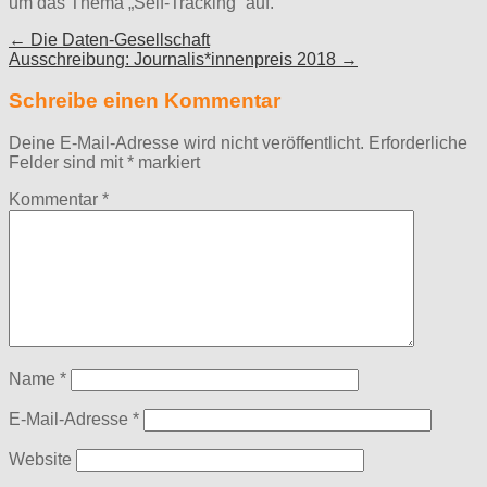
um das Thema „Self-Tracking“ auf.
Post
← Die Daten-Gesellschaft
Ausschreibung: Journalis*innenpreis 2018 →
navigation
Schreibe einen Kommentar
Deine E-Mail-Adresse wird nicht veröffentlicht.
Erforderliche
Felder sind mit
*
markiert
Kommentar
*
Name
*
E-Mail-Adresse
*
Website