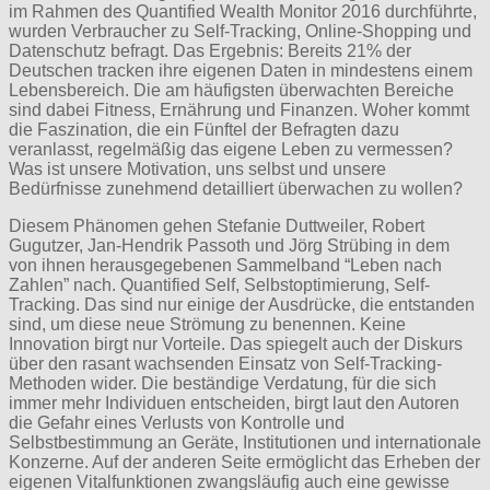
im Rahmen des Quantified Wealth Monitor 2016 durchführte,
wurden Verbraucher zu Self-Tracking, Online-Shopping und
Datenschutz befragt. Das Ergebnis: Bereits 21% der
Deutschen tracken ihre eigenen Daten in mindestens einem
Lebensbereich. Die am häufigsten überwachten Bereiche
sind dabei Fitness, Ernährung und Finanzen. Woher kommt
die Faszination, die ein Fünftel der Befragten dazu
veranlasst, regelmäßig das eigene Leben zu vermessen?
Was ist unsere Motivation, uns selbst und unsere
Bedürfnisse zunehmend detailliert überwachen zu wollen?
Diesem Phänomen gehen Stefanie Duttweiler, Robert
Gugutzer, Jan-Hendrik Passoth und Jörg Strübing in dem
von ihnen herausgegebenen Sammelband “Leben nach
Zahlen” nach. Quantified Self, Selbstoptimierung, Self-
Tracking. Das sind nur einige der Ausdrücke, die entstanden
sind, um diese neue Strömung zu benennen. Keine
Innovation birgt nur Vorteile. Das spiegelt auch der Diskurs
über den rasant wachsenden Einsatz von Self-Tracking-
Methoden wider. Die beständige Verdatung, für die sich
immer mehr Individuen entscheiden, birgt laut den Autoren
die Gefahr eines Verlusts von Kontrolle und
Selbstbestimmung an Geräte, Institutionen und internationale
Konzerne. Auf der anderen Seite ermöglicht das Erheben der
eigenen Vitalfunktionen zwangsläufig auch eine gewisse