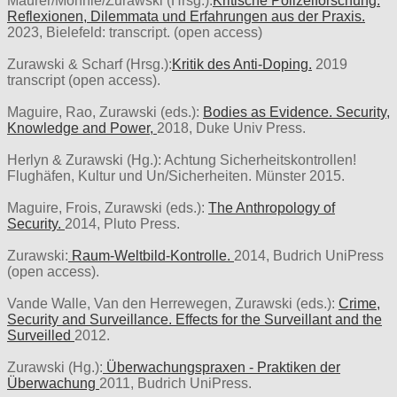
Maurer/Möhnle/Zurawski (Hrsg.):
Kritische Polizeiforschung.
Reflexionen, Dilemmata und Erfahrungen aus der Praxis.
2023, Bielefeld: transcript. (open access)
Zurawski & Scharf (Hrsg.):
Kritik des Anti-Doping.
2019
transcript (open access).
Maguire, Rao, Zurawski (eds.):
Bodies as Evidence. Security,
Knowledge and Power,
2018, Duke Univ Press.
Herlyn & Zurawski (Hg.): Achtung Sicherheitskontrollen!
Flughäfen, Kultur und Un/Sicherheiten. Münster 2015.
Maguire, Frois, Zurawski (eds.):
The Anthropology of
Security.
2014, Pluto Press.
Zurawski:
Raum-Weltbild-Kontrolle.
2014, Budrich UniPress
(open access).
Vande Walle, Van den Herrewegen, Zurawski (eds.):
Crime,
Security and Surveillance. Effects for the Surveillant and the
Surveilled
2012.
Zurawski (Hg.):
Überwachungspraxen - Praktiken der
Überwachung
2011, Budrich UniPress.