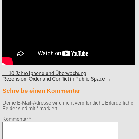
Post
← 10 Jahre iphone und Überwachung
Rezension: Order and Conflict in Public Space →
navigation
Schreibe einen Kommentar
Deine E-Mail-Adresse wird nicht veröffentlicht.
Erforderliche
Felder sind mit
*
markiert
Kommentar
*