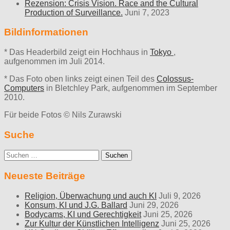
Rezension: Crisis Vision. Race and the Cultural
Production of Surveillance.
Juni 7, 2023
Bildinformationen
* Das Headerbild zeigt ein Hochhaus in
Tokyo
,
aufgenommen im Juli 2014.
* Das Foto oben links zeigt einen Teil des
Colossus-
Computers
in Bletchley Park, aufgenommen im September
2010.
Für beide Fotos © Nils Zurawski
Suche
Suche
nach:
Neueste Beiträge
Religion, Überwachung und auch KI
Juli 9, 2026
Konsum, KI und J.G. Ballard
Juni 29, 2026
Bodycams, KI und Gerechtigkeit
Juni 25, 2026
Zur Kultur der Künstlichen Intelligenz
Juni 25, 2026