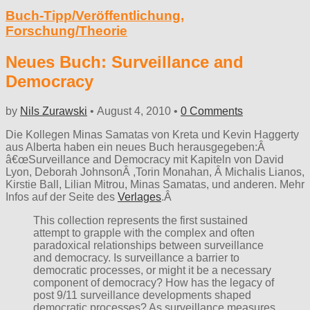
Buch-Tipp/Veröffentlichung
,
Forschung/Theorie
Neues Buch: Surveillance and
Democracy
by
Nils Zurawski
•
August 4, 2010
•
0 Comments
Die Kollegen Minas Samatas von Kreta und Kevin Haggerty
aus Alberta haben ein neues Buch herausgegeben:Â
â€œSurveillance and Democracy mit Kapiteln von David
Lyon, Deborah JohnsonÂ ,Torin Monahan, Â Michalis Lianos,
Kirstie Ball, Lilian Mitrou, Minas Samatas, und anderen. Mehr
Infos auf der Seite des
Verlages
.Â
This collection represents the first sustained
attempt to grapple with the complex and often
paradoxical relationships between surveillance
and democracy. Is surveillance a barrier to
democratic processes, or might it be a necessary
component of democracy? How has the legacy of
post 9/11 surveillance developments shaped
democratic processes? As surveillance measures