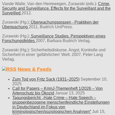
Vande Walle, Van den Herrewegen, Zurawski (eds.):
Crime,
Security and Surveillance. Effects for the Surveillant and the
Surveilled
2012.
Zurawski (Hg.):
Überwachungspraxen - Praktiken der
Überwachung
2011, Budrich UniPress.
Zurawski (Hg.):
Surveillance Studies. Perspektiven eines
Forschungsfeldes
2007, Barbara Budrich Verlag.
Zurawski (Hg.): Sicherheitsdiskurse. Angst, Kontrolle und
Sicherheit in einer 'gefährlichen' Welt. 2007, Peter Lang
Verlag.
News & Feeds
Zum Tod von Fritz Sack (1931–2025)
September 10,
2025
Call for Papers – KrimJ-Themenheft 1/2026 – Von
Artenschutz bis Ökozid
Januar 13, 2025
Tagungsbericht: „Hate Crime – Hate Speech –
gruppenbezogene menschenfeindliche Einstellungen
in Deutschland im Fokus von
kriminologischen/soziologischen Analysen“
Juli 15,