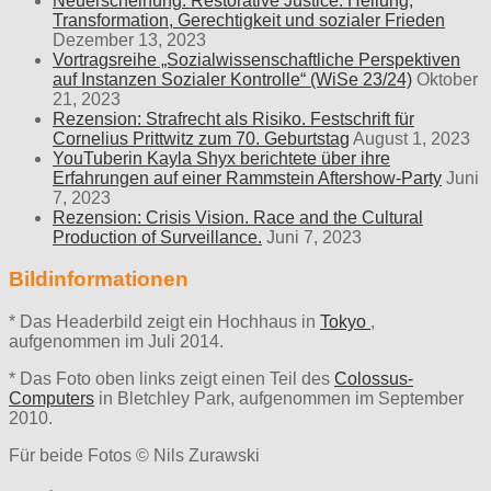
Neuerscheinung: Restorative Justice. Heilung,
Transformation, Gerechtigkeit und sozialer Frieden
Dezember 13, 2023
Vortragsreihe „Sozialwissenschaftliche Perspektiven
auf Instanzen Sozialer Kontrolle“ (WiSe 23/24)
Oktober
21, 2023
Rezension: Strafrecht als Risiko. Festschrift für
Cornelius Prittwitz zum 70. Geburtstag
August 1, 2023
YouTuberin Kayla Shyx berichtete über ihre
Erfahrungen auf einer Rammstein Aftershow-Party
Juni
7, 2023
Rezension: Crisis Vision. Race and the Cultural
Production of Surveillance.
Juni 7, 2023
Bildinformationen
* Das Headerbild zeigt ein Hochhaus in
Tokyo
,
aufgenommen im Juli 2014.
* Das Foto oben links zeigt einen Teil des
Colossus-
Computers
in Bletchley Park, aufgenommen im September
2010.
Für beide Fotos © Nils Zurawski