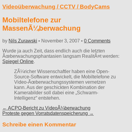
Videoüberwachung / CCTV / BodyCams
Mobiltelefone zur
MassenÃ¼berwachung
by
Nils Zurawski
•
November 3, 2007
•
0 Comments
Wurde ja auch Zeit, dass endlich auch die letzten
Ãœberwachungsphantasien langsam RealitÃ¤t werden:
Spiegel Online
.
ZÃ¼richer Wissenschaftler haben eine Open-
Source-Software entwickelt, die Mobiltelefone zu
Video-Ãœberwachungssystemen vernetzen
kann. Aus der geschickten Kombination der
Kamerabilder soll dabei eine „Schwarm-
Intelligenz“ entstehen.
Post
← ACPO-Bericht zu VideoÃ¼berwachung
Proteste gegen Vorratsdatenspeicherung →
navigation
Schreibe einen Kommentar