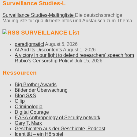
Surveillance Studies-L
Surveillance Studies-Mailingliste
Die deutschsprachige
Mailingliste für qualifizierte Infos und Austausch zum Thema.
SURVEILLANCE List
paradigmatic!
August 5, 2026
AI And Its Discontents
August 1, 2026
A victory in our fight to defend researchers' speech from
Rubio's Censorship Policy!
Juli 15, 2026
Ressourcen
Big Brother Awards
Bilder der Überwachung
Blog S&S
Cilip
Criminologia
Digital Courage
EASA Anthropology of Security network
Gary T. Marx
Geschichten aus der Geschichte, Podcast
Identität – ein Hörspiel