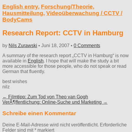
English entry
,
Forschung/Theorie
,
Hausmitteilung
,
Videoüberwachung / CCTV /
BodyCams
Research Report: CCTV in Hamburg
by
Nils Zurawski
•
Juni 18, 2007
•
0 Comments
A summary of the research report „CCTV in Hamburg“ is now
available in
English
. I hope that will make the study a bit
more accessible for those people, who do not speak or read
German that fluently.
best wishes
nilz
Post
← Filmtipp: Zum Tod von Theo van Gogh
VerÃ¶ffentlichung: Online-Suche und Marketing →
navigation
Schreibe einen Kommentar
Deine E-Mail-Adresse wird nicht veröffentlicht.
Erforderliche
Felder sind mit
*
markiert