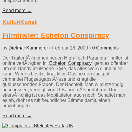
ausgeschrieben.
Read more →
Kultur/Kunst
Filmtrailer: Echelon Conspiracy
by
Dietmar Kammerer
•
Februar 18, 2009
•
0 Comments
Der Trailer fÃ¼r einen neuen High-Tech-Paranoia-Thriller ist
online verfÃ¼gbar. In
„Echelon Conspiracy“
geht es offenbar
um ein Handy im iPhone-Style, das alles weiÃŸ und alles
kann. Wer es besitzt, knackt im Casino den Jackpot,
vermeidet FlugzeugabstÃ¼rze und kriegt die
gutaussehenden Frauen. Der Nachteil: Man wird stÃ¤ndig
beschossen, verfolgt, von U-Bahnen Ã¼berfahren. Und
eifersÃ¼chtig ist das Mobiltelefon auch noch. Schaltet man
es ab, droht es mit freundlicher Stimme damit, einen
umzubringen.
Read more →