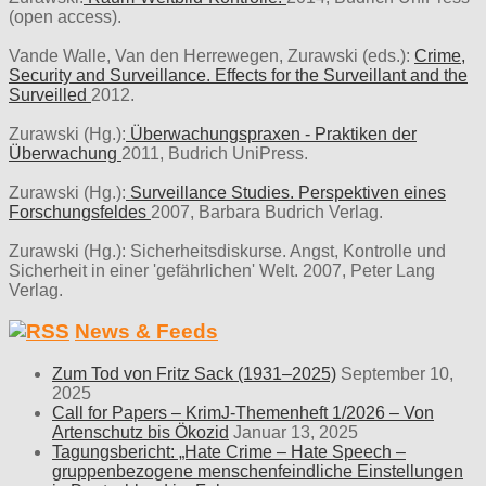
(open access).
Vande Walle, Van den Herrewegen, Zurawski (eds.):
Crime,
Security and Surveillance. Effects for the Surveillant and the
Surveilled
2012.
Zurawski (Hg.):
Überwachungspraxen - Praktiken der
Überwachung
2011, Budrich UniPress.
Zurawski (Hg.):
Surveillance Studies. Perspektiven eines
Forschungsfeldes
2007, Barbara Budrich Verlag.
Zurawski (Hg.): Sicherheitsdiskurse. Angst, Kontrolle und
Sicherheit in einer 'gefährlichen' Welt. 2007, Peter Lang
Verlag.
News & Feeds
Zum Tod von Fritz Sack (1931–2025)
September 10,
2025
Call for Papers – KrimJ-Themenheft 1/2026 – Von
Artenschutz bis Ökozid
Januar 13, 2025
Tagungsbericht: „Hate Crime – Hate Speech –
gruppenbezogene menschenfeindliche Einstellungen