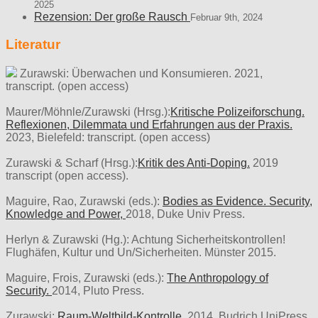
2025
Rezension: Der große Rausch
Februar 9th, 2024
Literatur
Zurawski: Überwachen und Konsumieren. 2021,
transcript. (open access)
Maurer/Möhnle/Zurawski (Hrsg.):
Kritische Polizeiforschung.
Reflexionen, Dilemmata und Erfahrungen aus der Praxis.
2023, Bielefeld: transcript. (open access)
Zurawski & Scharf (Hrsg.):
Kritik des Anti-Doping.
2019
transcript (open access).
Maguire, Rao, Zurawski (eds.):
Bodies as Evidence. Security,
Knowledge and Power,
2018, Duke Univ Press.
Herlyn & Zurawski (Hg.): Achtung Sicherheitskontrollen!
Flughäfen, Kultur und Un/Sicherheiten. Münster 2015.
Maguire, Frois, Zurawski (eds.):
The Anthropology of
Security.
2014, Pluto Press.
Zurawski:
Raum-Weltbild-Kontrolle.
2014, Budrich UniPress