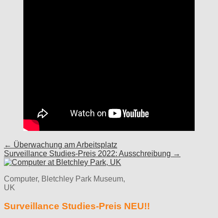
Post
← Überwachung am Arbeitsplatz
Surveillance Studies-Preis 2022: Ausschreibung →
navigation
Computer, Bletchley Park Museum,
UK
Surveillance Studies-Preis NEU!!