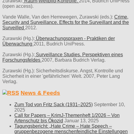
Zurawski:
Raum-Weltbild-Kontrolle.
2014, Budrich UniPress
(open access).
Vande Walle, Van den Herrewegen, Zurawski (eds.):
Crime,
Security and Surveillance. Effects for the Surveillant and the
Surveilled
2012.
Zurawski (Hg.):
Überwachungspraxen - Praktiken der
Überwachung
2011, Budrich UniPress.
Zurawski (Hg.):
Surveillance Studies. Perspektiven eines
Forschungsfeldes
2007, Barbara Budrich Verlag.
Zurawski (Hg.): Sicherheitsdiskurse. Angst, Kontrolle und
Sicherheit in einer 'gefährlichen' Welt. 2007, Peter Lang
Verlag.
News & Feeds
Zum Tod von Fritz Sack (1931–2025)
September 10,
2025
Call for Papers – KrimJ-Themenheft 1/2026 – Von
Artenschutz bis Ökozid
Januar 13, 2025
Tagungsbericht: „Hate Crime – Hate Speech –
gruppenbezogene menschenfeindliche Einstellungen