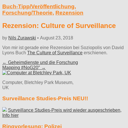
Buch-Tipp/Veröffentlichung
,
Forschung/Theorie
,
Rezension
Rezension: Culture of Surveillance
by
Nils Zurawski
•
August 23, 2018
Von mir ist gerade eine Rezension bei Soziopolis von David
Lyons Buch
The Culture of Surveillance
erschienen.
Post
← Geheimdienste und die Forschung
Mapping #NoG20″ →
navigation
Computer, Bletchley Park Museum,
UK
Surveillance Studies-Preis NEU!!
Surveillance Studies-Preis wird wieder ausgeschrieben,
Info hier
Ringvorlesung: Polizei