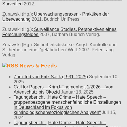
Surveilled
2012.
Zurawski (Hg.):
Überwachungspraxen - Praktiken der
Überwachung
2011, Budrich UniPress.
Zurawski (Hg.):
Surveillance Studies. Perspektiven eines
Forschungsfeldes
2007, Barbara Budrich Verlag.
Zurawski (Hg.): Sicherheitsdiskurse. Angst, Kontrolle und
Sicherheit in einer 'gefährlichen' Welt. 2007, Peter Lang
Verlag.
News & Feeds
Zum Tod von Fritz Sack (1931–2025)
September 10,
2025
Call for Papers – KrimJ-Themenheft 1/2026 – Von
Artenschutz bis Ökozid
Januar 13, 2025
Tagungsbericht: „Hate Crime – Hate Speech –
gruppenbezogene menschenfeindliche Einstellungen
in Deutschland im Fokus von
kriminologischen/soziologischen Analysen“
Juli 15,
2024
Tagungsbericht: „Hate Crime – Hate Speech –