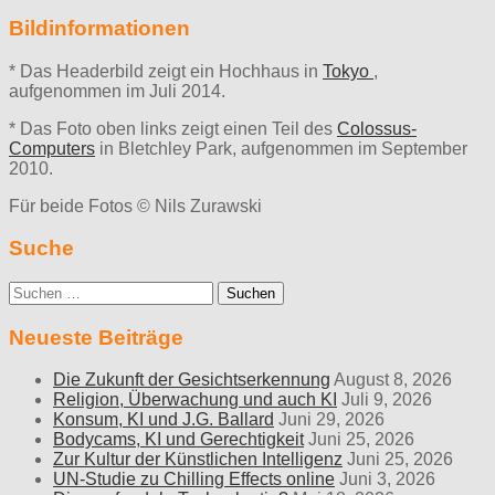
Bildinformationen
* Das Headerbild zeigt ein Hochhaus in
Tokyo
,
aufgenommen im Juli 2014.
* Das Foto oben links zeigt einen Teil des
Colossus-
Computers
in Bletchley Park, aufgenommen im September
2010.
Für beide Fotos © Nils Zurawski
Suche
Suche
nach:
Neueste Beiträge
Die Zukunft der Gesichtserkennung
August 8, 2026
Religion, Überwachung und auch KI
Juli 9, 2026
Konsum, KI und J.G. Ballard
Juni 29, 2026
Bodycams, KI und Gerechtigkeit
Juni 25, 2026
Zur Kultur der Künstlichen Intelligenz
Juni 25, 2026
UN-Studie zu Chilling Effects online
Juni 3, 2026