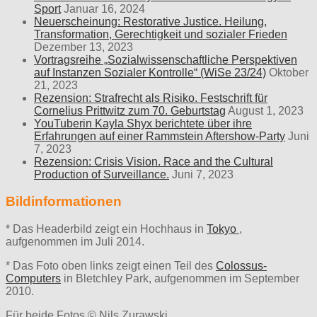
Sport
Januar 16, 2024
Neuerscheinung: Restorative Justice. Heilung,
Transformation, Gerechtigkeit und sozialer Frieden
Dezember 13, 2023
Vortragsreihe „Sozialwissenschaftliche Perspektiven
auf Instanzen Sozialer Kontrolle“ (WiSe 23/24)
Oktober
21, 2023
Rezension: Strafrecht als Risiko. Festschrift für
Cornelius Prittwitz zum 70. Geburtstag
August 1, 2023
YouTuberin Kayla Shyx berichtete über ihre
Erfahrungen auf einer Rammstein Aftershow-Party
Juni
7, 2023
Rezension: Crisis Vision. Race and the Cultural
Production of Surveillance.
Juni 7, 2023
Bildinformationen
* Das Headerbild zeigt ein Hochhaus in
Tokyo
,
aufgenommen im Juli 2014.
* Das Foto oben links zeigt einen Teil des
Colossus-
Computers
in Bletchley Park, aufgenommen im September
2010.
Für beide Fotos © Nils Zurawski