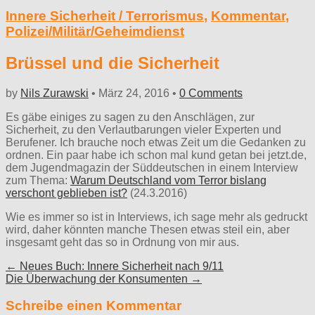
Innere Sicherheit / Terrorismus
,
Kommentar
,
Polizei/Militär/Geheimdienst
Brüssel und die Sicherheit
by
Nils Zurawski
•
März 24, 2016
•
0 Comments
Es gäbe einiges zu sagen zu den Anschlägen, zur
Sicherheit, zu den Verlautbarungen vieler Experten und
Berufener. Ich brauche noch etwas Zeit um die Gedanken zu
ordnen. Ein paar habe ich schon mal kund getan bei jetzt.de,
dem Jugendmagazin der Süddeutschen in einem Interview
zum Thema:
Warum Deutschland vom Terror bislang
verschont geblieben ist?
(24.3.2016)
Wie es immer so ist in Interviews, ich sage mehr als gedruckt
wird, daher könnten manche Thesen etwas steil ein, aber
insgesamt geht das so in Ordnung von mir aus.
Post
← Neues Buch: Innere Sicherheit nach 9/11
Die Überwachung der Konsumenten →
navigation
Schreibe einen Kommentar