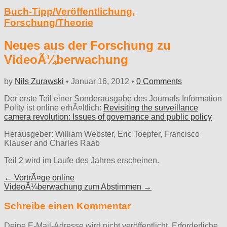
Buch-Tipp/Veröffentlichung
,
Forschung/Theorie
Neues aus der Forschung zu
VideoÃ¼berwachung
by
Nils Zurawski
•
Januar 16, 2012
•
0 Comments
Der erste Teil einer Sonderausgabe des Journals Information
Polity ist online erhÃ¤ltlich:
Revisiting the surveillance
camera revolution: Issues of governance and public policy
Herausgeber: William Webster, Eric Toepfer, Francisco
Klauser and Charles Raab
Teil 2 wird im Laufe des Jahres erscheinen.
Post
← VortrÃ¤ge online
VideoÃ¼berwachung zum Abstimmen →
navigation
Schreibe einen Kommentar
Deine E-Mail-Adresse wird nicht veröffentlicht.
Erforderliche