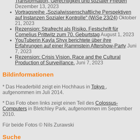
Transformation, Gerechtigkeit und sozialer Frieden
Dezember 13, 2023
Vortragsreihe „Sozialwissenschaftliche Perspektiven
auf Instanzen Sozialer Kontrolle“ (WiSe 23/24)
Oktober
21, 2023
Rezension: Strafrecht als Risiko. Festschrift für
Cornelius Prittwitz zum 70. Geburtstag
August 1, 2023
YouTuberin Kayla Shyx berichtete über ihre
Erfahrungen auf einer Rammstein Aftershow-Party
Juni
7, 2023
Rezension: Crisis Vision. Race and the Cultural
Production of Surveillance.
Juni 7, 2023
Bildinformationen
* Das Headerbild zeigt ein Hochhaus in
Tokyo
,
aufgenommen im Juli 2014.
* Das Foto oben links zeigt einen Teil des
Colossus-
Computers
in Bletchley Park, aufgenommen im September
2010.
Für beide Fotos © Nils Zurawski
Suche