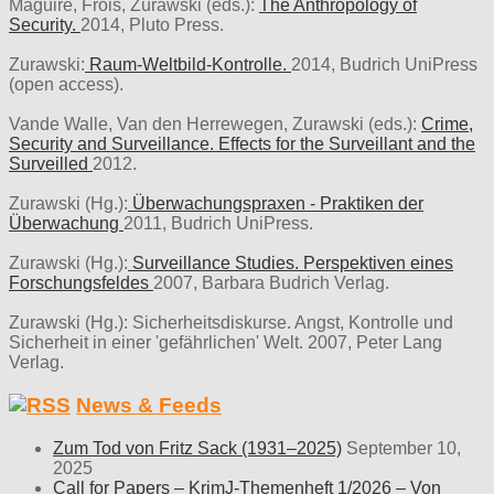
Maguire, Frois, Zurawski (eds.):
The Anthropology of
Security.
2014, Pluto Press.
Zurawski:
Raum-Weltbild-Kontrolle.
2014, Budrich UniPress
(open access).
Vande Walle, Van den Herrewegen, Zurawski (eds.):
Crime,
Security and Surveillance. Effects for the Surveillant and the
Surveilled
2012.
Zurawski (Hg.):
Überwachungspraxen - Praktiken der
Überwachung
2011, Budrich UniPress.
Zurawski (Hg.):
Surveillance Studies. Perspektiven eines
Forschungsfeldes
2007, Barbara Budrich Verlag.
Zurawski (Hg.): Sicherheitsdiskurse. Angst, Kontrolle und
Sicherheit in einer 'gefährlichen' Welt. 2007, Peter Lang
Verlag.
News & Feeds
Zum Tod von Fritz Sack (1931–2025)
September 10,
2025
Call for Papers – KrimJ-Themenheft 1/2026 – Von