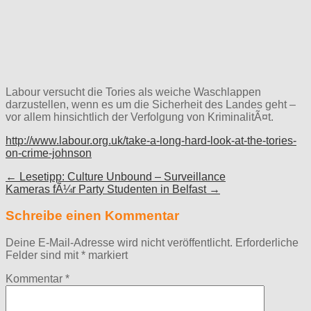
Labour versucht die Tories als weiche Waschlappen
darzustellen, wenn es um die Sicherheit des Landes geht –
vor allem hinsichtlich der Verfolgung von KriminalitÃ¤t.
http://www.labour.org.uk/take-a-long-hard-look-at-the-tories-
on-crime-johnson
Post
← Lesetipp: Culture Unbound – Surveillance
Kameras fÃ¼r Party Studenten in Belfast →
navigation
Schreibe einen Kommentar
Deine E-Mail-Adresse wird nicht veröffentlicht.
Erforderliche
Felder sind mit
*
markiert
Kommentar
*