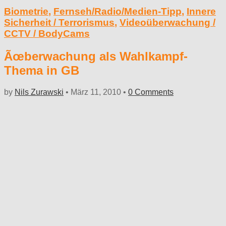
Biometrie
,
Fernseh/Radio/Medien-Tipp
,
Innere
Sicherheit / Terrorismus
,
Videoüberwachung /
CCTV / BodyCams
Ãœberwachung als Wahlkampf-
Thema in GB
by
Nils Zurawski
•
März 11, 2010
•
0 Comments