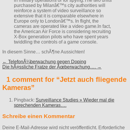
in military operations or for spying.The two units
purchased by Milanâ€™s city authorities will
reinforce a system of video surveillance so
extensive that it is comparable elsewhere in
Europe only to Londonâ€™s. In flight, the
cameras are operated like a video game.In fact,
the American Air Force is considering recruiting
X-Box generation pilots who have spent years
twiddling the controls of a game console.
In diesem Sinne… schÃ¶ne Aussichten!
Post
← TelefonÃ¼berwachung gegen Doping
Die hÃ¤ssliche Fratze der Ãœberwachung…. →
navigation
1 comment for “
Jetzt auch fliegende
Kameras
”
Pingback:
Surveillance Studies » Wieder mal die
sprechenden Kameras….
Schreibe einen Kommentar
Deine E-Mail-Adresse wird nicht veröffentlicht.
Erforderliche