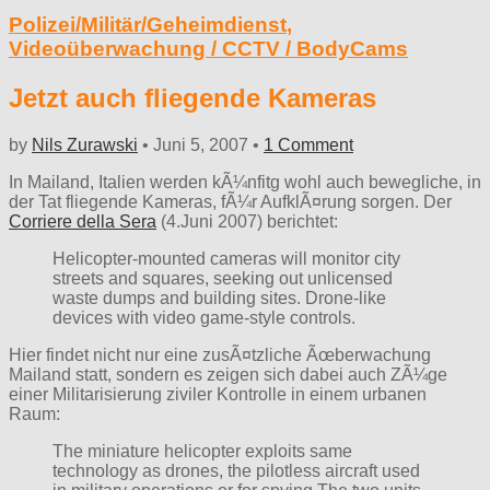
Polizei/Militär/Geheimdienst
,
Videoüberwachung / CCTV / BodyCams
Jetzt auch fliegende Kameras
by
Nils Zurawski
•
Juni 5, 2007
•
1 Comment
In Mailand, Italien werden kÃ¼nfitg wohl auch bewegliche, in
der Tat fliegende Kameras, fÃ¼r AufklÃ¤rung sorgen. Der
Corriere della Sera
(4.Juni 2007) berichtet:
Helicopter-mounted cameras will monitor city
streets and squares, seeking out unlicensed
waste dumps and building sites. Drone-like
devices with video game-style controls.
Hier findet nicht nur eine zusÃ¤tzliche Ãœberwachung
Mailand statt, sondern es zeigen sich dabei auch ZÃ¼ge
einer Militarisierung ziviler Kontrolle in einem urbanen
Raum:
The miniature helicopter exploits same
technology as drones, the pilotless aircraft used