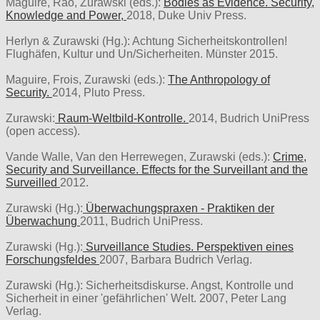
Maguire, Rao, Zurawski (eds.):
Bodies as Evidence. Security,
Knowledge and Power,
2018, Duke Univ Press.
Herlyn & Zurawski (Hg.): Achtung Sicherheitskontrollen!
Flughäfen, Kultur und Un/Sicherheiten. Münster 2015.
Maguire, Frois, Zurawski (eds.):
The Anthropology of
Security.
2014, Pluto Press.
Zurawski:
Raum-Weltbild-Kontrolle.
2014, Budrich UniPress
(open access).
Vande Walle, Van den Herrewegen, Zurawski (eds.):
Crime,
Security and Surveillance. Effects for the Surveillant and the
Surveilled
2012.
Zurawski (Hg.):
Überwachungspraxen - Praktiken der
Überwachung
2011, Budrich UniPress.
Zurawski (Hg.):
Surveillance Studies. Perspektiven eines
Forschungsfeldes
2007, Barbara Budrich Verlag.
Zurawski (Hg.): Sicherheitsdiskurse. Angst, Kontrolle und
Sicherheit in einer 'gefährlichen' Welt. 2007, Peter Lang
Verlag.