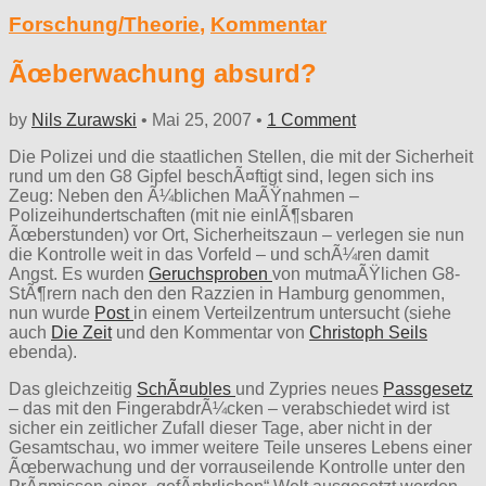
Forschung/Theorie
,
Kommentar
Ãœberwachung absurd?
by
Nils Zurawski
•
Mai 25, 2007
•
1 Comment
Die Polizei und die staatlichen Stellen, die mit der Sicherheit
rund um den G8 Gipfel beschÃ¤ftigt sind, legen sich ins
Zeug: Neben den Ã¼blichen MaÃŸnahmen –
Polizeihundertschaften (mit nie einlÃ¶sbaren
Ãœberstunden) vor Ort, Sicherheitszaun – verlegen sie nun
die Kontrolle weit in das Vorfeld – und schÃ¼ren damit
Angst. Es wurden
Geruchsproben
von mutmaÃŸlichen G8-
StÃ¶rern nach den den Razzien in Hamburg genommen,
nun wurde
Post
in einem Verteilzentrum untersucht (siehe
auch
Die Zeit
und den Kommentar von
Christoph Seils
ebenda).
Das gleichzeitig
SchÃ¤ubles
und Zypries neues
Passgesetz
– das mit den FingerabdrÃ¼cken – verabschiedet wird ist
sicher ein zeitlicher Zufall dieser Tage, aber nicht in der
Gesamtschau, wo immer weitere Teile unseres Lebens einer
Ãœberwachung und der vorrauseilende Kontrolle unter den