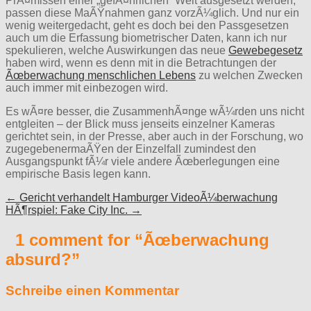
PrÃ¤missen einer „gefÃ¤hrlichen“ Welt ausgesetzt werden,
passen diese MaÃŸnahmen ganz vorzÃ¼glich. Und nur ein
wenig weitergedacht, geht es doch bei den Passgesetzen
auch um die Erfassung biometrischer Daten, kann ich nur
spekulieren, welche Auswirkungen das neue
Gewebegesetz
haben wird, wenn es denn mit in die Betrachtungen der
Ãœberwachung menschlichen Lebens
zu welchen Zwecken
auch immer mit einbezogen wird.
Es wÃ¤re besser, die ZusammenhÃ¤nge wÃ¼rden uns nicht
entgleiten – der Blick muss jenseits einzelner Kameras
gerichtet sein, in der Presse, aber auch in der Forschung, wo
zugegebenermaÃŸen der Einzelfall zumindest den
Ausgangspunkt fÃ¼r viele andere Ãœberlegungen eine
empirische Basis legen kann.
Post
← Gericht verhandelt Hamburger VideoÃ¼berwachung
HÃ¶rspiel: Fake City Inc. →
navigation
1 comment for “
Ãœberwachung
absurd?
”
Schreibe einen Kommentar