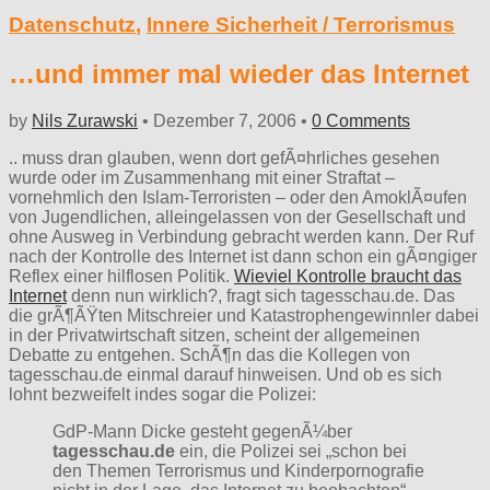
Datenschutz
,
Innere Sicherheit / Terrorismus
…und immer mal wieder das Internet
by
Nils Zurawski
•
Dezember 7, 2006
•
0 Comments
.. muss dran glauben, wenn dort gefÃ¤hrliches gesehen
wurde oder im Zusammenhang mit einer Straftat –
vornehmlich den Islam-Terroristen – oder den AmoklÃ¤ufen
von Jugendlichen, alleingelassen von der Gesellschaft und
ohne Ausweg in Verbindung gebracht werden kann. Der Ruf
nach der Kontrolle des Internet ist dann schon ein gÃ¤ngiger
Reflex einer hilflosen Politik.
Wieviel Kontrolle braucht das
Internet
denn nun wirklich?, fragt sich tagesschau.de. Das
die grÃ¶ÃŸten Mitschreier und Katastrophengewinnler dabei
in der Privatwirtschaft sitzen, scheint der allgemeinen
Debatte zu entgehen. SchÃ¶n das die Kollegen von
tagesschau.de einmal darauf hinweisen. Und ob es sich
lohnt bezweifelt indes sogar die Polizei:
GdP-Mann Dicke gesteht gegenÃ¼ber
tagesschau.de
ein, die Polizei sei „schon bei
den Themen Terrorismus und Kinderpornografie