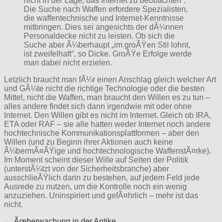
nicht in der Lage, das Internet zu beobachten“.
Die Suche nach Waffen erfordere Spezialisten,
die waffentechnische und Internet-Kenntnisse
mitbringen. Dies sei angesichts der dÃ¼nnen
Personaldecke nicht zu leisten. Ob sich die
Suche aber Ã¼berhaupt „im groÃŸen Stil lohnt,
ist zweifelhaft“, so Dicke. GroÃŸe Erfolge werde
man dabei nicht erzielen.
Letzlich braucht man fÃ¼r einen Anschlag gleich welcher Art
und GÃ¼te nicht die richtige Technologie oder die besten
Mittel, nicht die Waffen, man braucht den Willen es zu tun –
alles andere findet sich dann irgendwie mit oder ohne
Internet. Den Willen gibt es nicht im Internet. Gleich ob IRA,
ETA oder RAF – sie alle hatten weder Internet noch andere
hochtechnische Kommunikationsplattformen – aber den
Willen (und zu Beginn ihrer Aktionen auch keine
Ã¼bermÃ¤ÃŸige und hochtechnologische WaffenstÃ¤rke).
Im Moment scheint dieser Wille auf Seiten der Politik
(unterstÃ¼tzt von der Sicherheitsbranche) aber
ausschlieÃŸlich darin zu bestehen, auf jedem Feld jede
Ausrede zu nutzen, um die Kontrolle noch ein wenig
anzuziehen. Uninspiriert und gefÃ¤hrlich – mehr ist das
nicht.
Post
← Ãœberwachung in der Antike