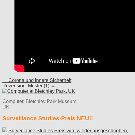
Post
← Corona und innere Sicherheit
Rezension: Muster (1) →
navigation
Computer, Bletchley Park Museum,
UK
Surveillance Studies-Preis NEU!!
Surveillance Studies-Preis wird wieder ausgeschrieben,