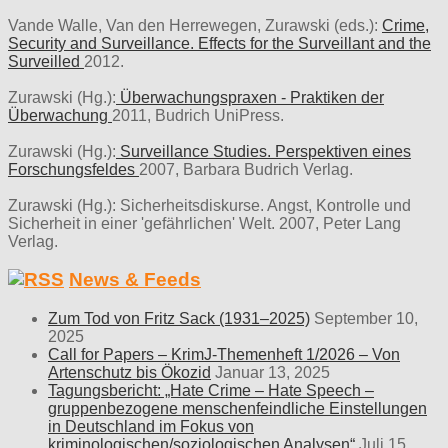
Vande Walle, Van den Herrewegen, Zurawski (eds.):
Crime,
Security and Surveillance. Effects for the Surveillant and the
Surveilled
2012.
Zurawski (Hg.):
Überwachungspraxen - Praktiken der
Überwachung
2011, Budrich UniPress.
Zurawski (Hg.):
Surveillance Studies. Perspektiven eines
Forschungsfeldes
2007, Barbara Budrich Verlag.
Zurawski (Hg.): Sicherheitsdiskurse. Angst, Kontrolle und
Sicherheit in einer 'gefährlichen' Welt. 2007, Peter Lang
Verlag.
News & Feeds
Zum Tod von Fritz Sack (1931–2025)
September 10,
2025
Call for Papers – KrimJ-Themenheft 1/2026 – Von
Artenschutz bis Ökozid
Januar 13, 2025
Tagungsbericht: „Hate Crime – Hate Speech –
gruppenbezogene menschenfeindliche Einstellungen
in Deutschland im Fokus von
kriminologischen/soziologischen Analysen“
Juli 15,