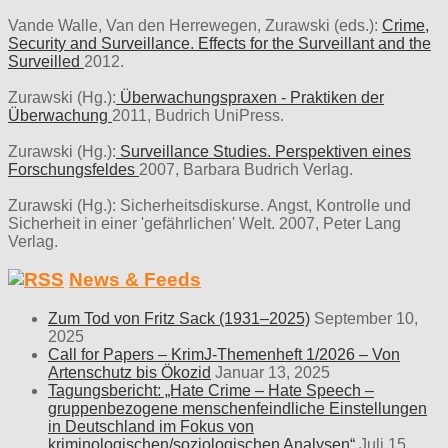
Vande Walle, Van den Herrewegen, Zurawski (eds.):
Crime,
Security and Surveillance. Effects for the Surveillant and the
Surveilled
2012.
Zurawski (Hg.):
Überwachungspraxen - Praktiken der
Überwachung
2011, Budrich UniPress.
Zurawski (Hg.):
Surveillance Studies. Perspektiven eines
Forschungsfeldes
2007, Barbara Budrich Verlag.
Zurawski (Hg.): Sicherheitsdiskurse. Angst, Kontrolle und
Sicherheit in einer 'gefährlichen' Welt. 2007, Peter Lang
Verlag.
News & Feeds
Zum Tod von Fritz Sack (1931–2025)
September 10,
2025
Call for Papers – KrimJ-Themenheft 1/2026 – Von
Artenschutz bis Ökozid
Januar 13, 2025
Tagungsbericht: „Hate Crime – Hate Speech –
gruppenbezogene menschenfeindliche Einstellungen
in Deutschland im Fokus von
kriminologischen/soziologischen Analysen“
Juli 15,