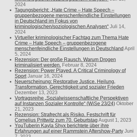
2024
Tagungsbericht: „Hate Crime – Hate Speech –
gruppenbezogene menschenfeindliche Einstellungen
in Deutschland im Fokus von
kriminologischen/soziologischen Analysen“
Juli 14,
2024
Virtueller kriminologischer Fachtag zum Thema Hate
Crime – Hate Speech – gruppenbezogene
menschenfeindliche Einstellungen in Deutschland
April
5, 2024
Rezension: Der große Rausch. Warum Drogen
kriminalisiert werden.
Februar 8, 2024
Rezension: Power Played. A Critical Criminology of
Sport
Januar 16, 2024
Neuerscheinung: Restorative Justice. Heilung,
Transformation, Gerechtigkeit und sozialer Frieden
Dezember 13, 2023
Vortragsreihe „Sozialwissenschaftliche Perspektiven
auf Instanzen Sozialer Kontrolle“ (WiSe 23/24)
Oktober
21, 2023
Rezension: Strafrecht als Risiko. Festschrift für
Cornelius Prittwitz zum 70. Geburtstag
August 1, 2023
YouTuberin Kayla Shyx berichtete über ihre
Erfahrungen auf einer Rammstein Aftershow-Party
Juni
7, 2023