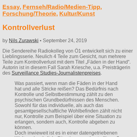
Essay
,
Fernseh/Radio/Medien-Tipp
,
Forschung/Theorie
,
Kultur/Kunst
Kontrollverlust
by
Nils Zurawski
•
September 24, 2019
Die Sendereihe Radiokolleg von Ö1 entwickelt sich zu einer
Lieblingsserie. Neulich 4 Teile zum Gesicht, nun mehrere
Teile zum Kontrollverlust mit dem Titel „Fäden in der Hand“.
Autorin ist in diesem Fall Sarah Kriesche, u.a. Preisträgerin
des
Surveillance Studies-Journalistenpreises
.
Was passiert, wenn man die Fäden in der Hand
hat und alle Stricke reißen? Das Bedürfnis nach
Kontrolle und Selbstbestimmung zählt zu den
psychischen Grundbedürfnissen des Menschen.
Sowohl für das individuelle, als auch das
gesamtgesellschaftliche Wohlbefinden zählt nicht
nur, Kontrolle zum Beispiel über eine Situation zu
erlangen, sondern auch, Kontrolle abgeben zu
können.
Doch inwieweit ist es in einer datengetriebenen