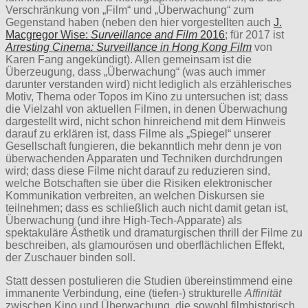
Verschränkung von „Film“ und „Überwachung“ zum
Gegenstand haben (neben den hier vorgestellten auch
J.
Macgregor Wise:
Surveillance and Film
2016
; für 2017 ist
Arresting Cinema: Surveillance in Hong Kong Film
von
Karen Fang angekündigt). Allen gemeinsam ist die
Überzeugung, dass „Überwachung“ (was auch immer
darunter verstanden wird) nicht lediglich als erzählerisches
Motiv, Thema oder Topos im Kino zu untersuchen ist; dass
die Vielzahl von aktuellen Filmen, in denen Überwachung
dargestellt wird, nicht schon hinreichend mit dem Hinweis
darauf zu erklären ist, dass Filme als „Spiegel“ unserer
Gesellschaft fungieren, die bekanntlich mehr denn je von
überwachenden Apparaten und Techniken durchdrungen
wird; dass diese Filme nicht darauf zu reduzieren sind,
welche Botschaften sie über die Risiken elektronischer
Kommunikation verbreiten, an welchen Diskursen sie
teilnehmen; dass es schließlich auch nicht damit getan ist,
Überwachung (und ihre High-Tech-Apparate) als
spektakuläre Ästhetik und dramaturgischen thrill der Filme zu
beschreiben, als glamourösen und oberflächlichen Effekt,
der Zuschauer binden soll.
Statt dessen postulieren die Studien übereinstimmend eine
immanente Verbindung, eine (tiefen-) strukturelle
Affinität
zwischen Kino und Überwachung, die sowohl filmhistorisch