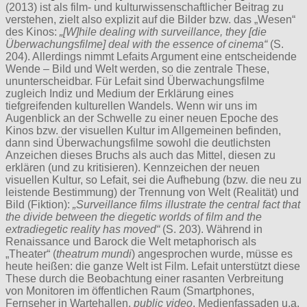
(2013) ist als film- und kulturwissenschaftlicher Beitrag zu
verstehen, zielt also explizit auf die Bilder bzw. das „Wesen“
des Kinos:
„[W]hile dealing with surveillance, they [die
Überwachungsfilme] deal with the essence of cinema“
(S.
204). Allerdings nimmt Lefaits Argument eine entscheidende
Wende – Bild und Welt werden, so die zentrale These,
ununterscheidbar. Für Lefait sind Überwachungsfilme
zugleich Indiz und Medium der Erklärung eines
tiefgreifenden kulturellen Wandels. Wenn wir uns im
Augenblick an der Schwelle zu einer neuen Epoche des
Kinos bzw. der visuellen Kultur im Allgemeinen befinden,
dann sind Überwachungsfilme sowohl die deutlichsten
Anzeichen dieses Bruchs als auch das Mittel, diesen zu
erklären (und zu kritisieren). Kennzeichen der neuen
visuellen Kultur, so Lefait, sei die Aufhebung (bzw. die neu zu
leistende Bestimmung) der Trennung von Welt (Realität) und
Bild (Fiktion):
„Surveillance films illustrate the central fact that
the divide between the diegetic worlds of film and the
extradiegetic reality has moved“
(S. 203). Während in
Renaissance und Barock die Welt metaphorisch als
„Theater“ (
theatrum mundi
) angesprochen wurde, müsse es
heute heißen: die ganze Welt ist Film. Lefait unterstützt diese
These durch die Beobachtung einer rasanten Verbreitung
von Monitoren im öffentlichen Raum (Smartphones,
Fernseher in Wartehallen,
public video
, Medienfassaden u.a.