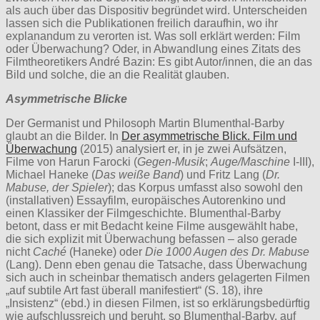
als auch über das Dispositiv begründet wird. Unterscheiden
lassen sich die Publikationen freilich daraufhin, wo ihr
explanandum zu verorten ist. Was soll erklärt werden: Film
oder Überwachung? Oder, in Abwandlung eines Zitats des
Filmtheoretikers André Bazin: Es gibt Autor/innen, die an das
Bild und solche, die an die Realität glauben.
Asymmetrische Blicke
Der Germanist und Philosoph Martin Blumenthal-Barby
glaubt an die Bilder. In
Der asymmetrische Blick. Film und
Überwachung
(2015) analysiert er, in je zwei Aufsätzen,
Filme von Harun Farocki (
Gegen-Musik
;
Auge/Maschine
I-III),
Michael Haneke (
Das weiße Band
) und Fritz Lang (
Dr.
Mabuse, der Spieler
); das Korpus umfasst also sowohl den
(installativen) Essayfilm, europäisches Autorenkino und
einen Klassiker der Filmgeschichte. Blumenthal-Barby
betont, dass er mit Bedacht keine Filme ausgewählt habe,
die sich explizit mit Überwachung befassen – also gerade
nicht
Caché
(Haneke) oder
Die 1000 Augen des Dr. Mabuse
(Lang). Denn eben genau die Tatsache, dass Überwachung
sich auch in scheinbar thematisch anders gelagerten Filmen
„auf subtile Art fast überall manifestiert“ (S. 18), ihre
„Insistenz“ (ebd.) in diesen Filmen, ist so erklärungsbedürftig
wie aufschlussreich und beruht, so Blumenthal-Barby, auf