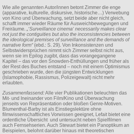
Wie alle genannten Autor/innen betont Zimmer die enge
(apparative, kulturelle, diskursive, historische…) Verwebung
von Kino und Überwachung, setzt beide aber nicht gleich,
schafft immer wieder Räume für Ausweichbewegungen und
Freiräume.
„‘Surveillance cinema‘ necessarily makes clear
not just the contiguities but also the inconsistencies between
the ideological premises of surveillance and the demands of
narrative form“
(ebd.: S. 29). Von Inkonsistenzen und
Selbstwidersprüchen nimmt sich Zimmer selbst nicht aus,
wenn sie im Epilog zugibt, dass das vorangegangene
Kapitel – das vor den Snowden-Enthüllungen und früher als
der Rest des Buches entstand – noch mit einem Optimismus
geschrieben wurde, den die jüngsten Entwicklungen
(Islamophobie, Rassismus, Polizeigewalt) nicht mehr
erlaubten.
Zusammenfassend:
Alle vier Publikationen beleuchten das
Mit- und Ineinander von Film/Kino und Überwachung
jenseits von Repräsentation oder bloßen Genre-Motiven.
Blumenthal-Barby ist als Einstiegslektüre ohne
filmwissenschaftliches Vorwissen geeignet, Lefait bietet eine
ordentliche Übersicht und untersucht neben Spielfilmen
auch Fernsehserien. Auch Stewart bietet ein Panoptikum an
Beispielen, belohnt darüber hinaus mit theoretischen