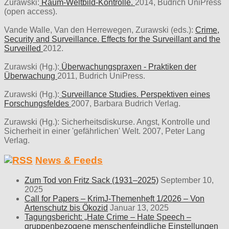
Zurawski:
Raum-Weltbild-Kontrolle.
2014, Budrich UniPress
(open access).
Vande Walle, Van den Herrewegen, Zurawski (eds.):
Crime,
Security and Surveillance. Effects for the Surveillant and the
Surveilled
2012.
Zurawski (Hg.):
Überwachungspraxen - Praktiken der
Überwachung
2011, Budrich UniPress.
Zurawski (Hg.):
Surveillance Studies. Perspektiven eines
Forschungsfeldes
2007, Barbara Budrich Verlag.
Zurawski (Hg.): Sicherheitsdiskurse. Angst, Kontrolle und
Sicherheit in einer 'gefährlichen' Welt. 2007, Peter Lang
Verlag.
News & Feeds
Zum Tod von Fritz Sack (1931–2025)
September 10,
2025
Call for Papers – KrimJ-Themenheft 1/2026 – Von
Artenschutz bis Ökozid
Januar 13, 2025
Tagungsbericht: „Hate Crime – Hate Speech –
gruppenbezogene menschenfeindliche Einstellungen