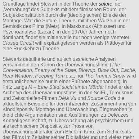
Grundlage findet Stewart in der Theorie der
suture
, der
„Vernähung“ des Subjekts mit dem filmischen Raum, der
Subjektkonstitution durch die (ideologischen) Effekte der
Montage. War die Suture-Theorie, mit ihren Wurzeln in der
Semiotik des Films (Metz), in Marxismus (Althusser) und
Psychoanalyse (Lacan), in den 1970er Jahren noch
dominant, findet sie mittlerweile nur noch wenige Vertreter;
Closed Circuit
will explizit gelesen werden als Plädoyer für
eine Rückkehr zu Theorie.
Stewarts detaillierte und aufschlussreiche Analysen
versammeln den Kanon der Überwachungsfilme (
The
Conversation
,
Enemy of the State
,
Blowup
,
Blow Out
,
Caché
,
Rear Window
,
Peeping Tom
u.a., nur
The Truman Show
wird
erstaunlicherweise nur in einer Fußnote abgehandelt). In
Fritz Langs
M – Eine Stadt sucht einen Mörder
findet er den
Archetyp des Überwachungsfilms, in den SciFi-, Terorismus-
und Zeitschleifen-Filmen
Déjà Vu
und
Source Code
die
aktuellsten Beispiele für den inhärenten Zusammenhang von
Kinodispositiv, Montage und Überwachung. Eingewoben in
die dichte Argumentation sind Ausführungen zu Deleuzes
Kontrollgesellschaft, zu Überwachung als psychischem und
als technischem Dispositiv, zur Prosa von
Überwachungsliteratur, zum Blick im Kino, zum Schicksals
des Films im Zeitalter seiner Digitalisierung und vieles mehr