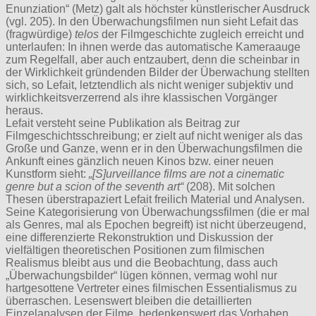
Enunziation“ (Metz) galt als höchster künstlerischer Ausdruck
(vgl. 205). In den Überwachungsfilmen nun sieht Lefait das
(fragwürdige)
telos
der Filmgeschichte zugleich erreicht und
unterlaufen: In ihnen werde das automatische Kameraauge
zum Regelfall, aber auch entzaubert, denn die scheinbar in
der Wirklichkeit gründenden Bilder der Überwachung stellten
sich, so Lefait, letztendlich als nicht weniger subjektiv und
wirklichkeitsverzerrend als ihre klassischen Vorgänger
heraus.
Lefait versteht seine Publikation als Beitrag zur
Filmgeschichtsschreibung; er zielt auf nicht weniger als das
Große und Ganze, wenn er in den Überwachungsfilmen die
Ankunft eines gänzlich neuen Kinos bzw. einer neuen
Kunstform sieht:
„[S]urveillance films are not a cinematic
genre but a scion of the seventh art“
(208). Mit solchen
Thesen überstrapaziert Lefait freilich Material und Analysen.
Seine Kategorisierung von Überwachungssfilmen (die er mal
als Genres, mal als Epochen begreift) ist nicht überzeugend,
eine differenzierte Rekonstruktion und Diskussion der
vielfältigen theoretischen Positionen zum filmischen
Realismus bleibt aus und die Beobachtung, dass auch
„Überwachungsbilder“ lügen können, vermag wohl nur
hartgesottene Vertreter eines filmischen Essentialismus zu
überraschen. Lesenswert bleiben die detaillierten
Einzelanalysen der Filme, bedenkenswert das Vorhaben,