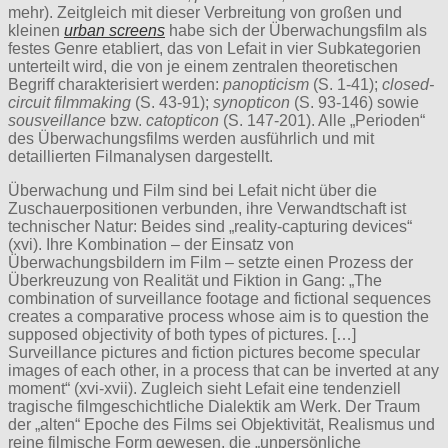
mehr). Zeitgleich mit dieser Verbreitung von großen und
kleinen
urban screens
habe sich der Überwachungsfilm als
festes Genre etabliert, das von Lefait in vier Subkategorien
unterteilt wird, die von je einem zentralen theoretischen
Begriff charakterisiert werden:
panopticism
(S. 1-41);
closed-
circuit filmmaking
(S. 43-91);
synopticon
(S. 93-146) sowie
sousveillance
bzw.
catopticon
(S. 147-201). Alle „Perioden“
des Überwachungsfilms werden ausführlich und mit
detaillierten Filmanalysen dargestellt.
Überwachung und Film sind bei Lefait nicht über die
Zuschauerpositionen verbunden, ihre Verwandtschaft ist
technischer Natur: Beides sind „reality-capturing devices“
(xvi). Ihre Kombination – der Einsatz von
Überwachungsbildern im Film – setzte einen Prozess der
Überkreuzung von Realität und Fiktion in Gang: „The
combination of surveillance footage and fictional sequences
creates a comparative process whose aim is to question the
supposed objectivity of both types of pictures. […]
Surveillance pictures and fiction pictures become specular
images of each other, in a process that can be inverted at any
moment“ (xvi-xvii). Zugleich sieht Lefait eine tendenziell
tragische filmgeschichtliche Dialektik am Werk. Der Traum
der „alten“ Epoche des Films sei Objektivität, Realismus und
reine filmische Form gewesen, die „unpersönliche