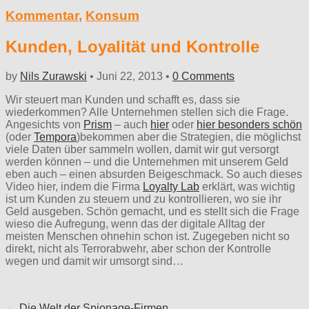
Kommentar
,
Konsum
Kunden, Loyalität und Kontrolle
by
Nils Zurawski
•
Juni 22, 2013
•
0 Comments
Wir steuert man Kunden und schafft es, dass sie
wiederkommen? Alle Unternehmen stellen sich die Frage.
Angesichts von
Prism
– auch
hier
oder
hier besonders schön
(oder
Tempora
)bekommen aber die Strategien, die möglichst
viele Daten über sammeln wollen, damit wir gut versorgt
werden können – und die Unternehmen mit unserem Geld
eben auch – einen absurden Beigeschmack. So auch dieses
Video hier, indem die Firma
Loyalty Lab
erklärt, was wichtig
ist um Kunden zu steuern und zu kontrollieren, wo sie ihr
Geld ausgeben. Schön gemacht, und es stellt sich die Frage
wieso die Aufregung, wenn das der digitale Alltag der
meisten Menschen ohnehin schon ist. Zugegeben nicht so
direkt, nicht als Terrorabwehr, aber schon der Kontrolle
wegen und damit wir umsorgt sind…
Post
← Die Welt der Spionage-Firmen