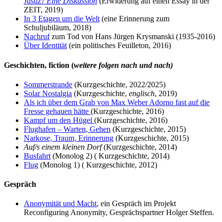
Justiz?
Eine Diskussion
(Erwiderung auf einen Essay in der
ZEIT, 2019)
In 3 Etagen um die Welt
(eine Erinnerung zum
Schuljubiläum, 2018)
Nachruf
zum Tod von Hans Jürgen Krysmanski (1935-2016)
Über Identität
(ein politisches Feuilleton, 2016)
Geschichten, fiction (
weitere folgen nach und nach)
Sommerstrande
(Kurzgeschichte, 2022/2025)
Solar Nostalgia
(Kurzgeschichte,
englisch
, 2019)
Als ich über dem Grab von Max Weber Adorno fast auf die
Fresse gehauen hätte
(Kurzgeschichte, 2016)
Kampf um den Hügel
(Kurzgeschichte, 2016)
Flughafen – Warten, Gehen
(Kurzgeschichte, 2015)
Narkose, Traum, Erinnerung
(Kurzgeschichte, 2015)
Auf/s einem kleinen Dorf
(Kurzgeschichte, 2014)
Busfahrt
(Monolog 2) ( Kurzgeschichte, 2014)
Flug
(Monolog 1) ( Kurzgeschichte, 2012)
Gespräch
Anonymität und Macht
, ein Gespräch im Projekt
Reconfiguring Anonymity, Gesprächspartner Holger Steffen.