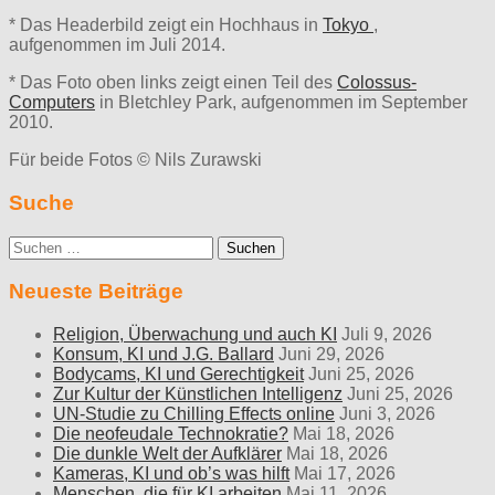
* Das Headerbild zeigt ein Hochhaus in
Tokyo
,
aufgenommen im Juli 2014.
* Das Foto oben links zeigt einen Teil des
Colossus-
Computers
in Bletchley Park, aufgenommen im September
2010.
Für beide Fotos © Nils Zurawski
Suche
Suche
nach:
Neueste Beiträge
Religion, Überwachung und auch KI
Juli 9, 2026
Konsum, KI und J.G. Ballard
Juni 29, 2026
Bodycams, KI und Gerechtigkeit
Juni 25, 2026
Zur Kultur der Künstlichen Intelligenz
Juni 25, 2026
UN-Studie zu Chilling Effects online
Juni 3, 2026
Die neofeudale Technokratie?
Mai 18, 2026
Die dunkle Welt der Aufklärer
Mai 18, 2026
Kameras, KI und ob’s was hilft
Mai 17, 2026
Menschen, die für KI arbeiten
Mai 11, 2026