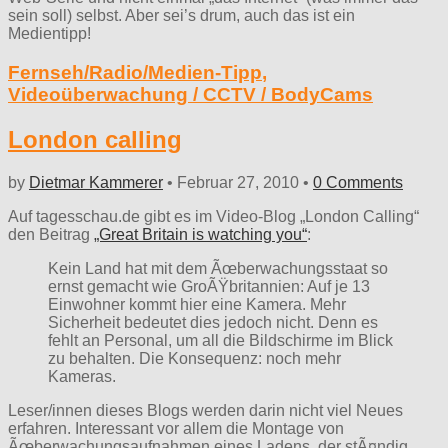
sein soll) selbst. Aber sei’s drum, auch das ist ein
Medientipp!
Fernseh/Radio/Medien-Tipp
,
Videoüberwachung / CCTV / BodyCams
London calling
by
Dietmar Kammerer
•
Februar 27, 2010
•
0 Comments
Auf tagesschau.de gibt es im Video-Blog „London Calling“
den Beitrag
„Great Britain is watching you“
:
Kein Land hat mit dem Ãœberwachungsstaat so
ernst gemacht wie GroÃŸbritannien: Auf je 13
Einwohner kommt hier eine Kamera. Mehr
Sicherheit bedeutet dies jedoch nicht. Denn es
fehlt an Personal, um all die Bildschirme im Blick
zu behalten. Die Konsequenz: noch mehr
Kameras.
Leser/innen dieses Blogs werden darin nicht viel Neues
erfahren. Interessant vor allem die Montage von
Ãœberwachungsaufnahmen eines Ladens, der stÃ¤ndig