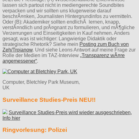
lassen sich partout nicht in mediengerechte Soundbites
verpacken und wir sollten uns klugerweise darauf
beschrÃ¤nken, Journalisten Hintergrundinfos zu vermitteln.
Oder (B): Akademiker sollten endlichÂ lernen, knapp,
verstÃ¤ndlich und prÃ¤gnant zu formulieren, und mÃ¶gliche
Verzerrungen und Einseitigkeiten in Kauf nehmen. Anders
gesagt, was ist wichtiger: Langwierige Didaktik oder
strategische Rhetorik? Siehe mein
Posting zum Buch von
Zeh/Trojanow
. Und siehe Leons Antwort auf meine Frage zur
Rolle der Medien im TAZ-Interview
„Transparenz wÃ¤re
angemessener“
.
Computer, Bletchley Park Museum,
UK
Surveillance Studies-Preis NEU!!
Surveillance Studies-Preis wird wieder ausgeschrieben,
Info hier
Ringvorlesung: Polizei