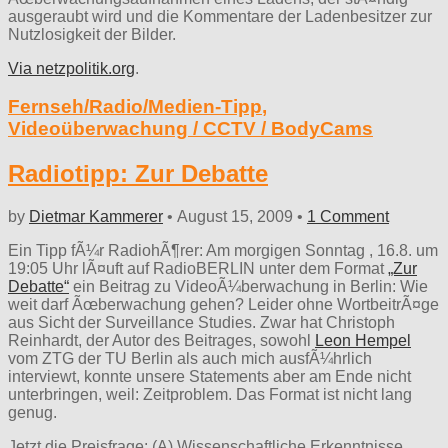
ausgeraubt wird und die Kommentare der Ladenbesitzer zur
Nutzlosigkeit der Bilder.
Via netzpolitik.org
.
Fernseh/Radio/Medien-Tipp
,
Videoüberwachung / CCTV / BodyCams
Radiotipp: Zur Debatte
by
Dietmar Kammerer
•
August 15, 2009
•
1 Comment
Ein Tipp fÃ¼r RadiohÃ¶rer: Am morgigen Sonntag , 16.8. um
19:05 Uhr lÃ¤uft auf RadioBERLIN unter dem Format
„Zur
Debatte“
ein Beitrag zu VideoÃ¼berwachung in Berlin: Wie
weit darf Ãœberwachung gehen? Leider ohne WortbeitrÃ¤ge
aus Sicht der Surveillance Studies. Zwar hat Christoph
Reinhardt, der Autor des Beitrages, sowohl
Leon Hempel
vom ZTG der TU Berlin als auch mich ausfÃ¼hrlich
interviewt, konnte unsere Statements aber am Ende nicht
unterbringen, weil: Zeitproblem. Das Format ist nicht lang
genug.
Jetzt die Preisfrage: (A) Wissenschaftliche Erkenntnisse