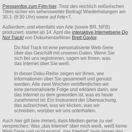
Presseinfos zum Film hier
. Trotz des reichlich reißerischen
Titels sicher ein sehenswerter Beitrag! Wiederholungen am
30.3. (8:30 Uhr) sowie auf Arte+7.
Außerdem, und ebenfalls von Arte (sowie BR, NFB)
produziert, startet ab 14. April die
interaktive Internetserie
Do
Not Track!
von Dokumentarfilmer
Brett Gaylor
.
Do Not Track ist eine personalisierte Web-Serie
über das Geschäft mit unseren Daten. Wenn Sie
sich bei uns registrieren, sagen wir Ihnen, was
das Internet über Sie weiß.
In dieser Doku-Reihe zeigen wir Ihnen, wie
Informationen über Sie gesammelt und genutzt
werden. Alle zwei Wochen veröffentlichen wir
eine personalisierte Folge und erklären darin, wie
das Internet zu dem geworden ist, was es heute
zunehmend ist: Ein Instrument der Überwachung,
das aufzeichnet, was wir klicken, was wir
schreiben, worüber wir uns unterhalten.
Auch hier gilt (wie immer), dass Medien gerne zu viel
versprechen: Was „das Internet“ über mich weiß, weiß keine
Web-Serie und nicht einmal „das Internet“ (was immer das