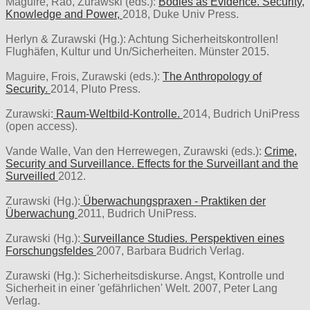
Maguire, Rao, Zurawski (eds.):
Bodies as Evidence. Security,
Knowledge and Power,
2018, Duke Univ Press.
Herlyn & Zurawski (Hg.): Achtung Sicherheitskontrollen!
Flughäfen, Kultur und Un/Sicherheiten. Münster 2015.
Maguire, Frois, Zurawski (eds.):
The Anthropology of
Security.
2014, Pluto Press.
Zurawski:
Raum-Weltbild-Kontrolle.
2014, Budrich UniPress
(open access).
Vande Walle, Van den Herrewegen, Zurawski (eds.):
Crime,
Security and Surveillance. Effects for the Surveillant and the
Surveilled
2012.
Zurawski (Hg.):
Überwachungspraxen - Praktiken der
Überwachung
2011, Budrich UniPress.
Zurawski (Hg.):
Surveillance Studies. Perspektiven eines
Forschungsfeldes
2007, Barbara Budrich Verlag.
Zurawski (Hg.): Sicherheitsdiskurse. Angst, Kontrolle und
Sicherheit in einer 'gefährlichen' Welt. 2007, Peter Lang
Verlag.