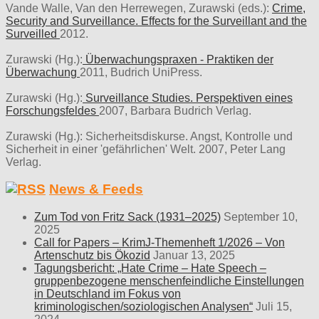
Vande Walle, Van den Herrewegen, Zurawski (eds.):
Crime,
Security and Surveillance. Effects for the Surveillant and the
Surveilled
2012.
Zurawski (Hg.):
Überwachungspraxen - Praktiken der
Überwachung
2011, Budrich UniPress.
Zurawski (Hg.):
Surveillance Studies. Perspektiven eines
Forschungsfeldes
2007, Barbara Budrich Verlag.
Zurawski (Hg.): Sicherheitsdiskurse. Angst, Kontrolle und
Sicherheit in einer 'gefährlichen' Welt. 2007, Peter Lang
Verlag.
News & Feeds
Zum Tod von Fritz Sack (1931–2025)
September 10,
2025
Call for Papers – KrimJ-Themenheft 1/2026 – Von
Artenschutz bis Ökozid
Januar 13, 2025
Tagungsbericht: „Hate Crime – Hate Speech –
gruppenbezogene menschenfeindliche Einstellungen
in Deutschland im Fokus von
kriminologischen/soziologischen Analysen“
Juli 15,