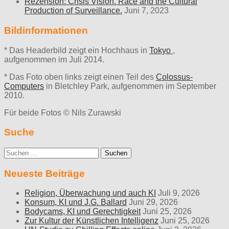
Rezension: Crisis Vision. Race and the Cultural
Production of Surveillance.
Juni 7, 2023
Bildinformationen
* Das Headerbild zeigt ein Hochhaus in
Tokyo
,
aufgenommen im Juli 2014.
* Das Foto oben links zeigt einen Teil des
Colossus-
Computers
in Bletchley Park, aufgenommen im September
2010.
Für beide Fotos © Nils Zurawski
Suche
Suche
nach:
Neueste Beiträge
Religion, Überwachung und auch KI
Juli 9, 2026
Konsum, KI und J.G. Ballard
Juni 29, 2026
Bodycams, KI und Gerechtigkeit
Juni 25, 2026
Zur Kultur der Künstlichen Intelligenz
Juni 25, 2026