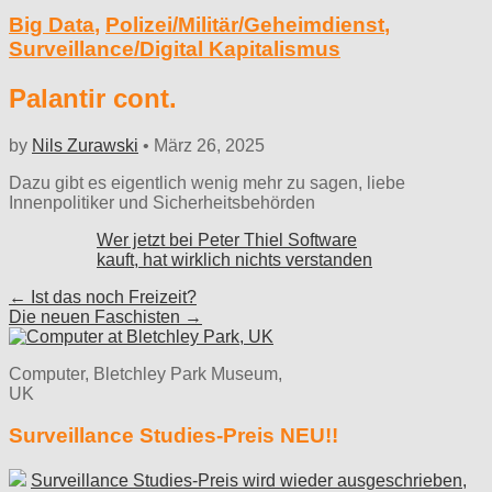
Big Data
,
Polizei/Militär/Geheimdienst
,
Surveillance/Digital Kapitalismus
Palantir cont.
by
Nils Zurawski
•
März 26, 2025
Dazu gibt es eigentlich wenig mehr zu sagen, liebe
Innenpolitiker und Sicherheitsbehörden
Wer jetzt bei Peter Thiel Software
kauft, hat wirklich nichts verstanden
Post
← Ist das noch Freizeit?
Die neuen Faschisten →
navigation
Computer, Bletchley Park Museum,
UK
Surveillance Studies-Preis NEU!!
Surveillance Studies-Preis wird wieder ausgeschrieben,