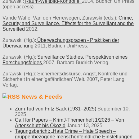
Zurawski:
Raum-Weltbild-Kontrolle.
2014, Budrich UniPress
(open access).
Vande Walle, Van den Herrewegen, Zurawski (eds.):
Crime,
Security and Surveillance. Effects for the Surveillant and the
Surveilled
2012.
Zurawski (Hg.):
Überwachungspraxen - Praktiken der
Überwachung
2011, Budrich UniPress.
Zurawski (Hg.):
Surveillance Studies. Perspektiven eines
Forschungsfeldes
2007, Barbara Budrich Verlag.
Zurawski (Hg.): Sicherheitsdiskurse. Angst, Kontrolle und
Sicherheit in einer 'gefährlichen' Welt. 2007, Peter Lang
Verlag.
News & Feeds
Zum Tod von Fritz Sack (1931–2025)
September 10,
2025
Call for Papers – KrimJ-Themenheft 1/2026 – Von
Artenschutz bis Ökozid
Januar 13, 2025
Tagungsbericht: „Hate Crime – Hate Speech –
gruppenbezogene menschenfeindliche Einstellungen