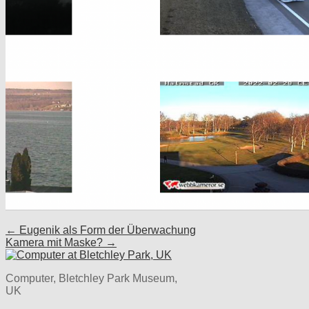
Post
← Eugenik als Form der Überwachung
Kamera mit Maske? →
navigation
Computer, Bletchley Park Museum,
UK